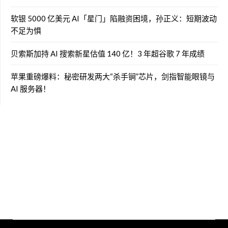
软银 5000 亿美元 AI「星门」陷融资困境，孙正义：短期波动
不足为惧
贝索斯加持 AI 搜索新星估值 140 亿！3 年超谷歌 7 年成绩
苹果重磅爆料：秘密研发两大“杀手锏”芯片，剑指智能眼镜与
AI 服务器！