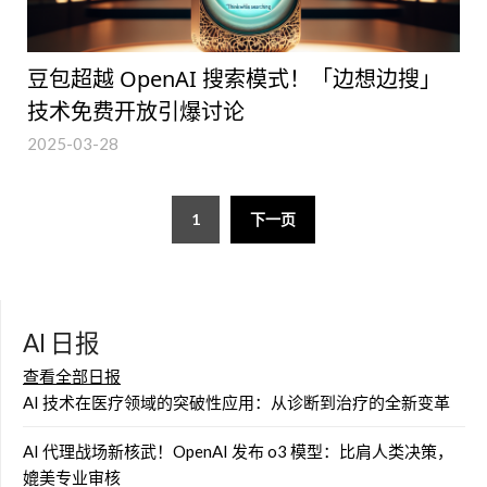
豆包超越 OpenAI 搜索模式！「边想边搜」
技术免费开放引爆讨论
2025-03-28
文
1
下一页
章
导
航
AI 日报
查看全部日报
AI 技术在医疗领域的突破性应用：从诊断到治疗的全新变革
AI 代理战场新核武！OpenAI 发布 o3 模型：比肩人类决策，
媲美专业审核