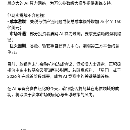
最庞大的 AI 算力网络，为万亿参数级大模型提供训练支持。
但现实挑战不容忽视：
–
成本激增
：关税与供应链问题或使总成本额外增加 75 亿至 150
亿美元；
–
市场冷遇
：部分投资者质疑 AI 算力过剩，要求更清晰的盈利路
径；
–
巨头围剿
：谷歌、微软等自建算力中心，削弱第三方平台的竞
争力。
目前，软银尚未与金融机构达成协议，但知情人士透露，正积极
接洽中东主权基金及亚洲科技财团。若融资顺利，「星门」或于
2026 年完成首阶段部署，成为 AI 竞赛中的关键基础设施。
在 AI 军备竞赛白热化的今天，软银能否复刻其在电信领域的成
功，将取决于资本市场的耐心与全球政策的风向。