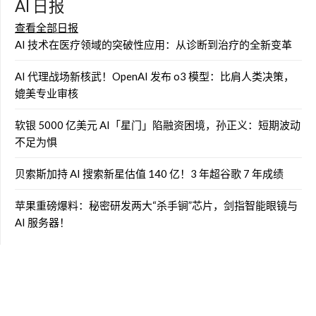
AI 日报
查看全部日报
AI 技术在医疗领域的突破性应用：从诊断到治疗的全新变革
AI 代理战场新核武！OpenAI 发布 o3 模型：比肩人类决策，
媲美专业审核
软银 5000 亿美元 AI「星门」陷融资困境，孙正义：短期波动
不足为惧
贝索斯加持 AI 搜索新星估值 140 亿！3 年超谷歌 7 年成绩
苹果重磅爆料：秘密研发两大“杀手锏”芯片，剑指智能眼镜与
AI 服务器！