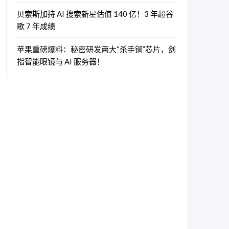
贝索斯加持 AI 搜索新星估值 140 亿！3 年超谷
歌 7 年成绩
苹果重磅爆料：秘密研发两大“杀手锏”芯片，剑
指智能眼镜与 AI 服务器！