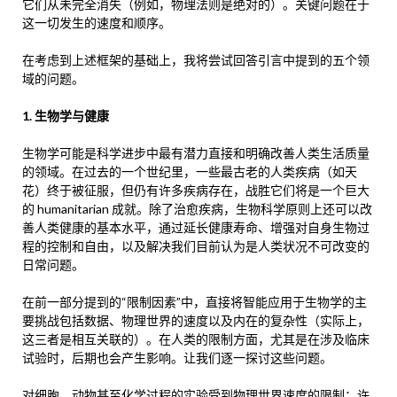
它们从未完全消失（例如，物理法则是绝对的）。关键问题在于
这一切发生的速度和顺序。
在考虑到上述框架的基础上，我将尝试回答引言中提到的五个领
域的问题。
1. 生物学与健康
生物学可能是科学进步中最有潜力直接和明确改善人类生活质量
的领域。在过去的一个世纪里，一些最古老的人类疾病（如天
花）终于被征服，但仍有许多疾病存在，战胜它们将是一个巨大
的 humanitarian 成就。除了治愈疾病，生物科学原则上还可以改
善人类健康的基本水平，通过延长健康寿命、增强对自身生物过
程的控制和自由，以及解决我们目前认为是人类状况不可改变的
日常问题。
在前一部分提到的“限制因素”中，直接将智能应用于生物学的主
要挑战包括数据、物理世界的速度以及内在的复杂性（实际上，
这三者是相互关联的）。在人类的限制方面，尤其是在涉及临床
试验时，后期也会产生影响。让我们逐一探讨这些问题。
对细胞、动物甚至化学过程的实验受到物理世界速度的限制：许