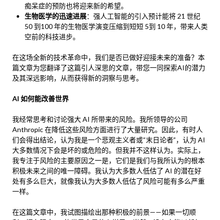
痴呆症的预防也将迎来新的希望。
生物医学的迅速进展
：强人工智能的引入预计能将 21 世纪
50 到100 年的生物医学演变压缩到短短 5到 10 年，带来人类
空前的科技进步。
在这场全新的技术革命中，我们是否已做好迎接未来的准备？本
篇文章为您翻译了这篇引人深思的文章，带您一同探索AI的潜力
及其深远影响，从而获得新的洞察与思考。
AI 如何能改善世界
我经常思考和讨论强大 AI 所带来的风险。我所领导的公司
Anthropic 在降低这些风险方面进行了大量研究。因此，有时人
们会得出结论，认为我是一个悲观主义者或“末日论者”，认为 AI
大多数情况下会是坏的或危险的。但我并不这样认为。实际上，
我专注于风险的主要原因之一是，它们是我们与我所认为的根本
积极未来之间的唯一障碍。我认为大多数人低估了 AI 的潜在好
处有多么巨大，就像我认为大多数人低估了风险可能有多么严重
一样。
在这篇文章中，我试图描绘出那种积极的前景——如果一切顺