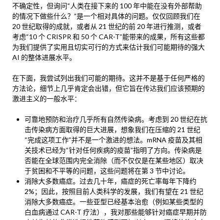
不确定性，但询问“人类在接下来的 100 年中能在没有外部帮助
的情况下做些什么？”是一个相对具体的问题。仅仅回顾我们在
20 世纪取得的成就，或者从 21 世纪的前 20 年进行推测，或者
考虑“10 个 CRISPR 和 50 个 CAR-T”能带来的成果，所有这些都
为我们提供了实用且切实可行的方式来估计我们可能期待的强大
AI 的整体进展水平。
在下面，我尝试列出我们可能的期待。这并不是基于任何严格的
方法论，细节上几乎肯定会出错，但它旨在传达我们应该预期的
激进主义的一般水平：
可靠地预防和治疗几乎所有自然传染病。考虑到 20 世纪在抗
击传染病方面取得的巨大进展，想象我们在压缩的 21 世纪
“完成这项工作”并不是一个激进的想法。mRNA 疫苗及其相
关技术已经为“针对任何疾病的疫苗”指明了方向。传染病是
否能在全球范围内完全消除（而不仅仅是在某些地区）取决
于贫困和不平等的问题，这些问题将在第 3 节中讨论。
消除大多数癌症。过去几十年，癌症的死亡率每年下降约
2%；因此，按照目前人类科学的发展，我们有望在 21 世纪
消除大多数癌症。一些亚型已经基本治愈（例如某些类型的
白血病通过 CAR-T 疗法），我对那些能够针对癌症早期并防