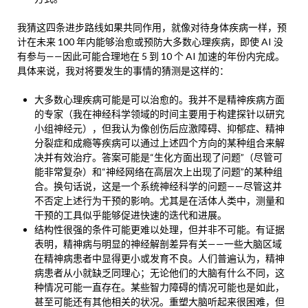
我猜这四条进步路线如果共同作用，就像对待身体疾病一样，预
计在未来 100 年内能够治愈或预防大多数心理疾病，即使 AI 没
有参与——因此可能合理地在 5 到 10 个 AI 加速的年份内完成。
具体来说，我对将要发生的事情的猜测是这样的：
大多数心理疾病可能是可以治愈的。我并不是精神疾病方面
的专家（我在神经科学领域的时间主要用于构建探针以研究
小组神经元），但我认为像创伤后应激障碍、抑郁症、精神
分裂症和成瘾等疾病可以通过上述四个方向的某种组合来解
决并有效治疗。答案可能是“生化方面出现了问题”（尽管可
能非常复杂）和“神经网络在高层次上出现了问题”的某种组
合。换句话说，这是一个系统神经科学的问题——尽管这并
不否定上述行为干预的影响。尤其是在活体人类中，测量和
干预的工具似乎能够促进快速的迭代和进展。
结构性很强的条件可能更难以处理，但并非不可能。有证据
表明，精神病与明显的神经解剖差异有关——一些大脑区域
在精神病患者中显得更小或发育不良。人们普遍认为，精神
病患者从小就缺乏同理心；无论他们的大脑有什么不同，这
种情况可能一直存在。某些智力障碍的情况可能也是如此，
甚至可能还有其他相关的状况。重塑大脑听起来很困难，但