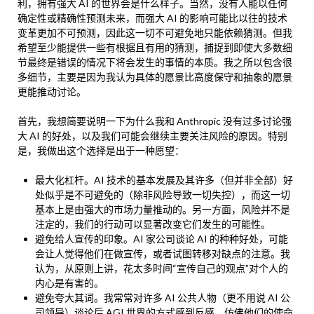
利，拥有强大 AI 的世界会是什么样子。当然，没有人能以任何
确定性或精确性预测未来，而强大 AI 的影响可能比以往的技术
变革更加不可预测，因此这一切不可避免地只能依赖猜测。但我
希望至少能提供一些有根据且有用的猜测，捕捉到即使大多数细
节最终是错误的情况下将会发生的事情的本质。我之所以包含很
多细节，主要是因为我认为具体的愿景比高度保守和抽象的愿景
更能推动讨论。
首先，我想简要说明一下为什么我和 Anthropic 没有过多讨论强
大 AI 的好处，以及我们可能会继续主要关注风险的原因。特别
是，我做出这个选择是出于一种愿望：
最大化杠杆。AI 技术的基本发展及其许多（但并非全部）好
处似乎是不可避免的（除非风险导致一切失控），而这一切
基本上是由强大的市场力量推动的。另一方面，风险并不是
注定的，我们的行动可以显著改变它们发生的可能性。
避免给人宣传的印象。AI 家公司谈论 AI 的种种好处，可能
会让人觉得他们在做宣传，或者试图转移对缺点的注意。我
认为，从原则上讲，花太多时间“宣传自己的观点”对个人的
内心是有害的。
避免夸大其词。我常常对许多 AI 公共人物（更不用说 AI 公
司领导）谈论后 AGI 世界的方式感到反感，仿佛他们的使命