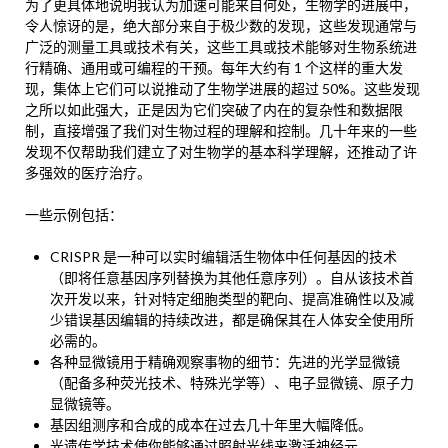
为了更具体地说明我认为加速可能来自何处，生物学的进展中，
令人惊讶的是，绝大部分来自于极少数的发现，这些发现通常与
广泛的测量工具或技术有关，这些工具或技术能够对生物系统进
行精确、通用或可编程的干预。每年大约有 1 个这样的重大发
现，集体上它们可以说推动了生物学进展的超过 50%。这些发现
之所以如此强大，正是因为它们突破了内在的复杂性和数据限
制，直接增强了我们对生物过程的理解和控制。几十年来的一些
发现不仅帮助我们建立了对生物学的基本科学理解，还推动了许
多强效的医疗治疗。
一些示例包括：
CRISPR 是一种可以实时编辑活生物体中任何基因的技术
（即将任意基因序列替换为其他任意序列）。自从该技术首
次开发以来，针对特定细胞类型的靶向、提高准确性以及减
少错误基因编辑的持续改进，都是确保其在人体安全使用所
必需的。
各种显微镜用于精确观察事物的细节：先进的光学显微镜
（配备多种荧光技术、特殊光学等）、电子显微镜、原子力
显微镜等。
基因组测序和合成的成本在过去几十年里大幅降低。
光遗传学技术使你能够通过照射光线来激活神经元。