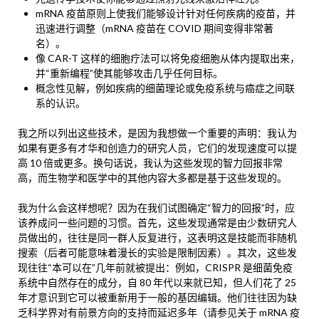
mRNA 疫苗原则上使我们能够设计针对任何疾病的疫苗，并
迅速进行调整（mRNA 疫苗在 COVID 期间变得非常著
名）。
像 CAR-T 这样的细胞疗法可以将免疫细胞从体内提取出来，
并“重新编程”使其能够攻击几乎任何目标。
概念性见解，例如疾病的细菌理论或免疫系统与癌症之间联
系的认识。
我之所以列出这些技术，是因为我想做一个重要的声明：我认为
如果有更多有才华和创造力的研究人员，它们的发现速度可以提
高 10 倍或更多。换句话说，我认为这些发现的智力回报非常
高，而生物学和医学中的其他内容大多都是基于这些发现的。
我为什么会这样想呢？因为在我们试图确定“智力的回报”时，应
该养成问一些问题的习惯。首先，这些发现通常是由少数研究人
员做出的，往往是同一群人反复进行，这表明这是技能而非随机
搜索（后者可能意味着漫长的实验是限制因素）。其次，这些发
现往往“本可以在”几年前就被提出：例如，CRISPR 是细菌免疫
系统中自然存在的成分，自 80 年代以来就已知，但人们花了 25
年才意识到它可以被重新用于一般的基因编辑。他们往往因为缺
乏科学界对有前景方向的支持而延迟多年（请参见关于 mRNA 疫