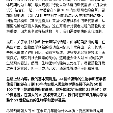
体周期约为 1 年）与大规模并行化以及适度的迭代需求（“几次尝
试”）结合在一起，非常适合在 5 到 10 年内实现彻底的变革。更
加乐观地说，启用 AI 的生物科学可能通过开发更精准的动物和
细胞实验模型（甚至是模拟）来减少临床试验中的迭代需求，从
而更准确地预测人类的反应。这在开发针对衰老过程的药物时尤
为重要，因为衰老过程持续数十年，我们需要更快的迭代周期。
最后，关于临床试验和社会障碍的话题，值得明确指出的是，在
某些方面，生物医学创新的成功应用记录非常突出，这与其他一
些技术形成了鲜明对比。如前言所述，许多技术尽管在技术上表
现良好，却受到社会因素的制约。这可能会让人对 AI 的成就产
生悲观的看法。然而，生物医学的独特之处在于，尽管药物开发
过程非常繁琐，但一旦成功开发，通常能够顺利应用和使用。
总结上述内容，我的基本预测是，AI 技术驱动的生物学和医学将
使我们能够在 5 到 10 年内实现人类生物学家在接下来的 50 到
100 年中可能取得的所有进展。我将其称为“压缩的 21 世纪”：这
个概念是，在强大的 AI 技术开发之后，我们将在短短几年内取得
整个 21 世纪应有的生物学和医学进展。
尽管预测强大的 AI 在未来几年能做什么本质上仍然困难且充满