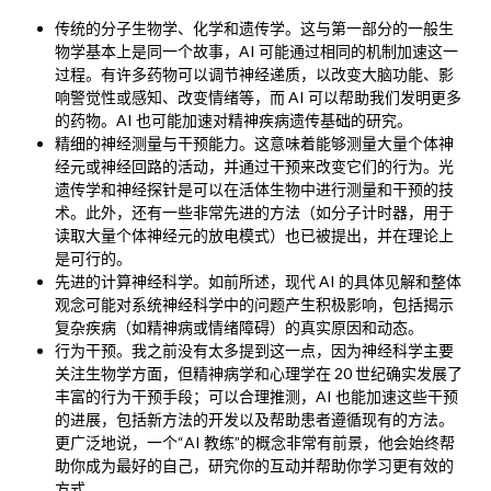
传统的分子生物学、化学和遗传学。这与第一部分的一般生
物学基本上是同一个故事，AI 可能通过相同的机制加速这一
过程。有许多药物可以调节神经递质，以改变大脑功能、影
响警觉性或感知、改变情绪等，而 AI 可以帮助我们发明更多
的药物。AI 也可能加速对精神疾病遗传基础的研究。
精细的神经测量与干预能力。这意味着能够测量大量个体神
经元或神经回路的活动，并通过干预来改变它们的行为。光
遗传学和神经探针是可以在活体生物中进行测量和干预的技
术。此外，还有一些非常先进的方法（如分子计时器，用于
读取大量个体神经元的放电模式）也已被提出，并在理论上
是可行的。
先进的计算神经科学。如前所述，现代 AI 的具体见解和整体
观念可能对系统神经科学中的问题产生积极影响，包括揭示
复杂疾病（如精神病或情绪障碍）的真实原因和动态。
行为干预。我之前没有太多提到这一点，因为神经科学主要
关注生物学方面，但精神病学和心理学在 20 世纪确实发展了
丰富的行为干预手段；可以合理推测，AI 也能加速这些干预
的进展，包括新方法的开发以及帮助患者遵循现有的方法。
更广泛地说，一个“AI 教练”的概念非常有前景，他会始终帮
助你成为最好的自己，研究你的互动并帮助你学习更有效的
方式。