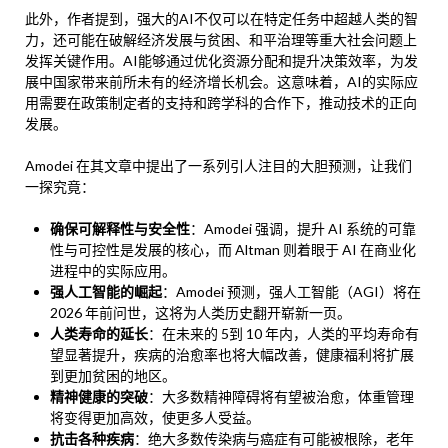
此外，作者提到，强大的AI不仅可以在特定任务中超越人类的智
力，还可能在破解经济发展与贫困、和平治理等重大社会问题上
发挥关键作用。AI能够通过优化资源分配和提升决策效率，为发
展中国家带来前所未有的经济增长机会。这意味着，AI的实际应
用需要在政策制定者的支持和跨学科的合作下，推动技术的正向
发展。
Amodei 在其文章中提出了一系列引人注目的大胆预测，让我们
一探究竟：
确保可解释性与安全性
：Amodei 强调，提升 AI 系统的可靠
性与可控性是发展的核心，而 Altman 则着眼于 AI 在商业化
进程中的实际应用。
强人工智能的崛起
：Amodei 预测，强人工智能（AGI）将在
2026 年前问世，这将为人类历史翻开崭新一页。
人类寿命的延长
：在未来的 5到 10 年内，人类的平均寿命有
望显著提升，疾病的治愈率也将大幅改善，健康福利将扩展
到更加贫困的地区。
精神健康的突破
：大多数精神障碍将有望被治愈，体重管理
将变得更加高效，使更多人受益。
抗击各种疾病
：绝大多数传染病与癌症有可能被根除，老年