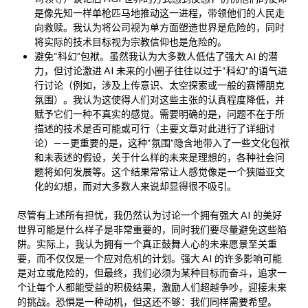
是像先知一样单枪匹马地推动这一进程，带领他们的人民走
向救赎。我认为将公司视为单方面塑造世界是危险的，同时
将实际的技术目标视为宗教信仰也是危险的。
避免“科幻”包袱。虽然我认为大多数人低估了强大 AI 的潜
力，但讨论激进 AI 未来的小圈子往往以过于“科幻”的语气进
行讨论（例如，涉及上传意识、太空探索或一般的赛博朋克
氛围）。我认为这使得人们对这些主张的认真程度降低，并
赋予它们一种不真实的感觉。需要明确的是，问题不在于所
描述的技术是否可能或可行（主要文章对此进行了详细讨
论）——更重要的是，这种“氛围”隐含地带入了一些文化包袱
和未表述的假设，关于什么样的未来是理想的，各种社会问
题将如何发展等。这个结果常常让人感觉像是一个狭隘亚文
化的幻想，而对大多数人来说却显得很不吸引。
尽管有上述所有担忧，我仍然认为讨论一个拥有强大 AI 的美好
世界可能是什么样子是非常重要的，同时我们要尽量避免这些陷
阱。实际上，我认为拥有一个真正鼓舞人心的未来愿景至关重
要，而不仅仅是一个应对危机的计划。强大 AI 的许多影响可能
是对立或危险的，但最终，我们必须为某种目标而奋斗，追求一
个让每个人都能受益的积极结果，激励人们超越争吵，迎接未来
的挑战。恐惧是一种动机，但这还不够：我们同样需要希望。