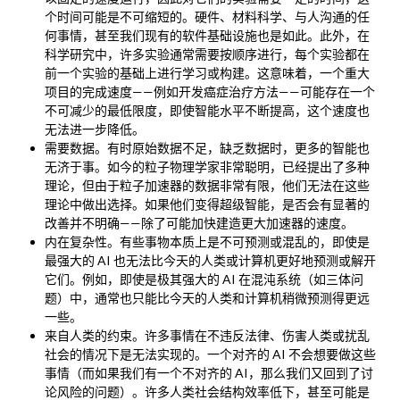
个时间可能是不可缩短的。硬件、材料科学、与人沟通的任
何事情，甚至我们现有的软件基础设施也是如此。此外，在
科学研究中，许多实验通常需要按顺序进行，每个实验都在
前一个实验的基础上进行学习或构建。这意味着，一个重大
项目的完成速度——例如开发癌症治疗方法——可能存在一个
不可减少的最低限度，即使智能水平不断提高，这个速度也
无法进一步降低。
需要数据。有时原始数据不足，缺乏数据时，更多的智能也
无济于事。如今的粒子物理学家非常聪明，已经提出了多种
理论，但由于粒子加速器的数据非常有限，他们无法在这些
理论中做出选择。如果他们变得超级智能，是否会有显著的
改善并不明确——除了可能加快建造更大加速器的速度。
内在复杂性。有些事物本质上是不可预测或混乱的，即使是
最强大的 AI 也无法比今天的人类或计算机更好地预测或解开
它们。例如，即使是极其强大的 AI 在混沌系统（如三体问
题）中，通常也只能比今天的人类和计算机稍微预测得更远
一些。
来自人类的约束。许多事情在不违反法律、伤害人类或扰乱
社会的情况下是无法实现的。一个对齐的 AI 不会想要做这些
事情（而如果我们有一个不对齐的 AI，那么我们又回到了讨
论风险的问题）。许多人类社会结构效率低下，甚至可能是