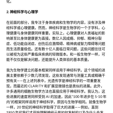
化。
2. 神经科学与心理学
在前面的部分，我专注于身体疾病和生物学的内容，没有涉及神
经科学或心理健康。然而，神经科学是生物学的一个子学科，心
理健康与身体健康同样重要。实际上，心理健康对人类福祉的影
响甚至比身体健康更为直接。数亿人因成瘾、抑郁、精神分裂
症、低功能自闭症、创伤后应激障碍、精神病或智力障碍等问题
而生活质量极低。还有数十亿人面临日常问题，这些问题往往可
以被视为这些严重临床疾病的轻微版本。和一般生物学一样，可
能不仅仅是解决问题，还能提升人类体验的基本质量。
我为生物学建立的基本框架同样适用于神经科学。这个领域的进
展主要依赖于少数几项发现，这些发现通常与测量工具或精确干
预有关——在上述列表中，光遗传学是神经科学的一项重要发
现，而最近的 CLARITY 和扩展显微镜也是类似的进展。此外，
许多通用的细胞生物学方法也直接应用于神经科学。我认为，这
些进展的速度将同样受到 AI 的加速，因此“100 年进步在 5-10 年
内”的框架同样适用于神经科学，原因与生物学相同。就像生物学
一样，20 世纪的神经科学取得了巨大的进展——例如，直到
1950 年代我们才开始理解神经元是如何发射的以及为什么会发