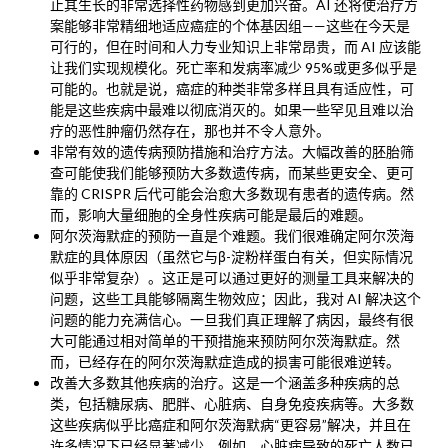
止其生长的非常选择性药物感到更加兴奋。AI 还将使治疗方
案能够非常精细地适应癌症的个体基因组——这些在今天是
可行的，但在时间和人力专业知识上非常昂贵，而 AI 应该能
让我们实现规模化。死亡率和发病率减少 95%或更多似乎是
可能的。也就是说，癌症的种类非常多样且具有适应性，可
能是这些疾病中最难以彻底消灭的。如果一些罕见且难以治
疗的恶性肿瘤仍然存在，那也并不令人意外。
非常有效的遗传病预防措施和治疗方法。大幅改善的胚胎筛
查可能使我们能够预防大多数遗传病，而某些更安全、更可
靠的 CRISPR 后代可能会治愈大多数现有患者的遗传病。然
而，影响大量细胞的全身性疾病可能是最后的难题。
阿尔茨海默症的预防一直是个难题。我们很难确定阿尔茨海
默症的具体原因（虽然它与β-淀粉样蛋白有关，但实际情况
似乎非常复杂）。这正是可以通过更好的测量工具来解决的
问题，这些工具能够隔离生物效应；因此，我对 AI 解决这个
问题的能力充满信心。一旦我们真正理解了病因，最终有很
大可能通过相对简单的干预措施来预防阿尔茨海默症。然
而，已经存在的阿尔茨海默症造成的损害可能很难逆转。
改善大多数其他疾病的治疗。这是一个涵盖多种疾病的总
类，包括糖尿病、肥胖、心脏病、自身免疫疾病等。大多数
这些疾病似乎比癌症和阿尔茨海默病“更容易”解决，并且在
许多情况下已经显著减少。例如，心脏病导致的死亡人数已