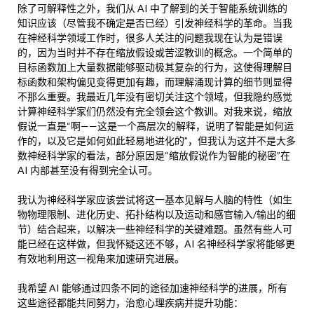
除了可解释性之外，我们从 AI 中了解到的关于智能系统训练的
知识应该（尽管我不确定是否已经）引发神经科学的革命。当我
在神经科学领域工作时，很多人关注的问题我现在认为是错误
的，因为当时并不存在缩放假设或苦涩教训的概念。一个简单的
目标函数加上大量数据能够驱动极其复杂的行为，这使得理解目
标函数和架构偏见变得更加有趣，而理解涌现计算的细节则显得
不那么重要。我最近几年没有密切关注这个领域，但我隐约感觉
计算神经科学家们仍然没有完全领会这个教训。对我来说，缩放
假说一直是“啊——这是一个高层次的解释，说明了智能是如何运
作的，以及它是如何如此轻易地进化的”，但我认为这并不是大多
数神经科学家的看法，部分原因是“缩放假说作为智能的秘密”在
AI 内部甚至没有得到完全认可。
我认为神经科学家应该尝试将这一基本见解与人脑的特性（如生
物物理限制、进化历史、拓扑结构以及运动和感官输入/输出的细
节）结合起来，以解决一些神经科学的关键难题。虽然有些人可
能已经在这样做，但我怀疑这还不够，AI 名神经科学家将能够更
有效地利用这一视角来加速研究进展。
我希望 AI 能够通过四条不同的途径加速神经科学的进展，所有
这些途径都能共同努力，治愈心理疾病并提升功能：