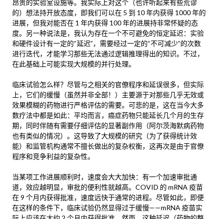
昂贵的实验室设施等。我实际上对这个（也许听起来有些荒谬
的）想法持开放态度，即我们可以在 5 到 10 年内获得 1000 年的
进展，但我对能否在 1 年内获得 100 年的进展持非常怀疑的态
度。另一种说法是，我认为存在一个不可避免的恒定延迟：实验
和硬件设计有一定的“延迟”，需要经过一定的“不可减少”的次数
进行迭代，才能学习那些无法通过逻辑推理得出的知识。不过，
在此基础上可能实现大规模的并行处理。
临床试验怎么样？尽管与之相关的官僚程序和延误很多，但实际
上，它们的缓慢（虽然并非全部！）主要源于对那些几乎无效或
效果模糊的药物进行严格评估的需要。可悲的是，这在当今大多
数疗法中都是如此：平均而言，癌症药物只能延长几个月的生存
期，同时伴随有需要仔细评估的显著副作用（阿尔茨海默病药物
也有类似的情况）。这导致了大规模的研究（为了获得统计效
能）和监管机构通常不擅长做出的复杂权衡，这再次是由于官僚
程序和竞争利益的复杂性。
当某项工作进展顺利时，速度会大大加快：有一个加速审批通
道，效应越明显，审批的便利性就越高。COVID 的 mRNA 疫苗
在 9 个月内获得批准，速度远快于通常的进程。尽管如此，即便
在这样的条件下，临床试验仍然显得过于缓慢——mRNA 疫苗实
际上应该在大约 2 个月内获得批准。然而，这种延迟（药物的整