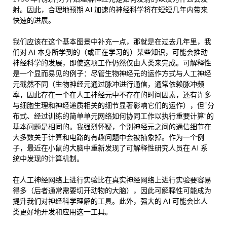
射。因此，合理地预期 AI 加速的神经科学将在短短几年内带来
快速的进展。
我们应该在这个基本图景中补充一点，那就是在过去几年里，我
们对 AI 本身所学到的（或正在学习的）某些知识，可能会推动
神经科学的发展，即使这项工作仍然仅由人类来完成。可解释性
是一个显而易见的例子：尽管生物神经元的运作方式与人工神经
元截然不同（生物神经元通过脉冲进行通信，通常依赖脉冲频
率，因此存在一个在人工神经元中不存在的时间因素，还有许多
与细胞生理和神经递质相关的细节显著影响它们的运作），但“分
布式、经过训练的简单单元网络如何协同工作以执行重要计算”的
基本问题是相同的。我强烈怀疑，个别神经元之间的通信细节在
大多数关于计算和电路的有趣问题中会被抽象掉。作为一个例
子，最近在小鼠的大脑中重新发现了可解释性研究人员在 AI 系
统中发现的计算机制。
在人工神经网络上进行实验比在真实神经网络上进行实验要容易
得多（后者通常需要切开动物的大脑），因此可解释性可能成为
提升我们对神经科学理解的工具。此外，强大的 AI 可能会比人
类更好地开发和应用这一工具。