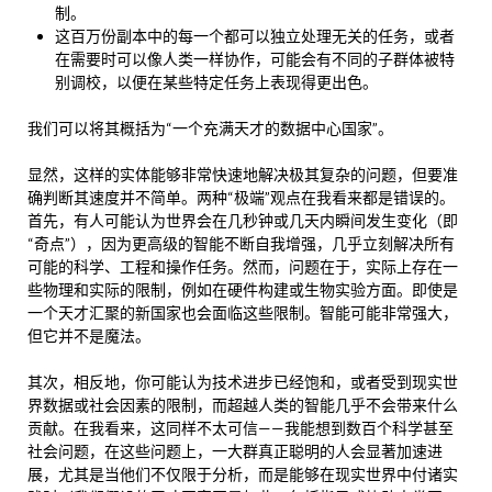
制。
这百万份副本中的每一个都可以独立处理无关的任务，或者
在需要时可以像人类一样协作，可能会有不同的子群体被特
别调校，以便在某些特定任务上表现得更出色。
我们可以将其概括为“一个充满天才的数据中心国家”。
显然，这样的实体能够非常快速地解决极其复杂的问题，但要准
确判断其速度并不简单。两种“极端”观点在我看来都是错误的。
首先，有人可能认为世界会在几秒钟或几天内瞬间发生变化（即
“奇点”），因为更高级的智能不断自我增强，几乎立刻解决所有
可能的科学、工程和操作任务。然而，问题在于，实际上存在一
些物理和实际的限制，例如在硬件构建或生物实验方面。即使是
一个天才汇聚的新国家也会面临这些限制。智能可能非常强大，
但它并不是魔法。
其次，相反地，你可能认为技术进步已经饱和，或者受到现实世
界数据或社会因素的限制，而超越人类的智能几乎不会带来什么
贡献。在我看来，这同样不太可信——我能想到数百个科学甚至
社会问题，在这些问题上，一大群真正聪明的人会显著加速进
展，尤其是当他们不仅限于分析，而是能够在现实世界中付诸实