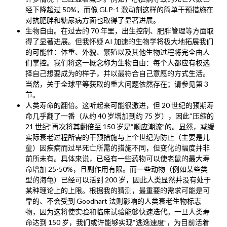
经下降超过 50%，而像 GLP-1 激动剂这样的简单干预措施在
对抗肥胖和糖尿病方面也取得了显著进展。
生物自由。在过去的 70 年里，出生控制、肥胖管理等方面取
得了显著进展。但我怀疑 AI 加速的生物学将极大地拓展我们
的可能性：体重、外貌、繁殖以及其他生物过程将完全由人
们掌控。我们将这一概念称为生物自由：每个人都应有权选
择自己想要成为的样子，并以最符合自己意愿的方式生活。
当然，关于全球平等获取的重大问题依然存在；请参见第 3
节。
人类寿命的翻倍。这听起来可能很激进，但 20 世纪的预期寿
命几乎翻了一番（从约 40 岁增加到约 75 岁），因此“压缩的
21 世纪”再次将其翻倍至 150 岁是“顺应潮流”的。显然，减缓
实际衰老过程所需的干预措施与上个世纪为防止（主要是儿
童）因疾病而过早死亡所需的措施不同，但变化的幅度并非
前所未有。具体来说，已经有一些药物可以使老鼠的最大寿
命增加 25-50%，且副作用有限。而一些动物（例如某些类
型的海龟）已经可以活到 200 岁，因此人类显然并没有处于
某种理论上的上限。根据我的猜测，最重要的需求可能是可
靠的、不会受到 Goodhart 法则影响的人类衰老生物标志
物，因为这将使实验和临床试验能够快速迭代。一旦人类寿
命达到 150 岁，我们或许能够实现“逃逸速度”，为目前活着