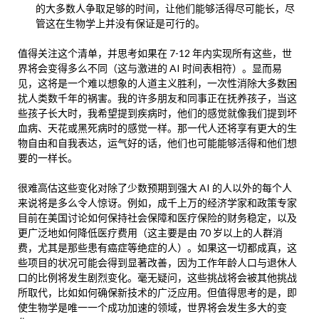
的大多数人争取足够的时间，让他们能够活得尽可能长，尽
管这在生物学上并没有保证是可行的。
值得关注这个清单，并思考如果在 7-12 年内实现所有这些，世
界将会变得多么不同（这与激进的 AI 时间表相符）。显而易
见，这将是一个难以想象的人道主义胜利，一次性消除大多数困
扰人类数千年的祸害。我的许多朋友和同事正在抚养孩子，当这
些孩子长大时，我希望提到疾病时，他们的感觉就像我们提到坏
血病、天花或黑死病时的感觉一样。那一代人还将享有更大的生
物自由和自我表达，运气好的话，他们也可能能够活得和他们想
要的一样长。
很难高估这些变化对除了少数预期到强大 AI 的人以外的每个人
来说将是多么令人惊讶。例如，成千上万的经济学家和政策专家
目前在美国讨论如何保持社会保障和医疗保险的财务稳定，以及
更广泛地如何降低医疗费用（这主要是由 70 岁以上的人群消
费，尤其是那些患有癌症等绝症的人）。如果这一切都成真，这
些项目的状况可能会得到显著改善，因为工作年龄人口与退休人
口的比例将发生剧烈变化。毫无疑问，这些挑战将会被其他挑战
所取代，比如如何确保新技术的广泛应用。但值得思考的是，即
使生物学是唯一一个成功加速的领域，世界将会发生多大的变