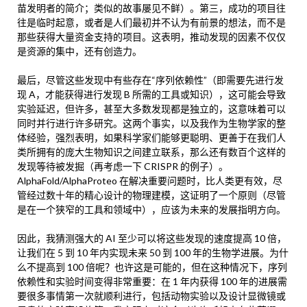
苗发明者的简介；类似的故事屡见不鲜）。第三，成功的项目往
往是临时起意，或者是人们最初并不认为有前景的想法，而不是
那些获得大量资金支持的项目。这表明，推动发现的因素不仅仅
是资源的集中，还有创造力。
最后，尽管这些发现中有些存在“序列依赖性”（即需要先进行发
现 A，才能获得进行发现 B 所需的工具或知识），这可能会导致
实验延迟，但许多，甚至大多数发现都是独立的，这意味着可以
同时并行进行许多研究。这两个事实，以及我作为生物学家的整
体经验，强烈表明，如果科学家们能够更聪明、更善于在我们人
类所拥有的庞大生物知识之间建立联系，那么还有数百个这样的
发现等待被发掘（再考虑一下 CRISPR 的例子）。
AlphaFold/AlphaProteo 在解决重要问题时，比人类更有效，尽
管经过数十年的精心设计的物理建模，这证明了一个原则（尽管
是在一个狭窄的工具和领域中），应该为未来的发展指明方向。
因此，我猜测强大的 AI 至少可以将这些发现的速度提高 10 倍，
让我们在 5 到 10 年内实现未来 50 到 100 年的生物学进展。为什
么不提高到 100 倍呢？也许这是可能的，但在这种情况下，序列
依赖性和实验时间变得非常重要：在 1 年内获得 100 年的进展需
要很多事情第一次就顺利进行，包括动物实验以及设计显微镜或