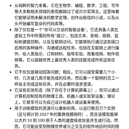
从纯粹的智力来看，它在生物学、编程、数学、工程、写作
等大多数相关领域的表现都超过了诺贝尔奖得主。这意味着
它能够证明未解决的数学定理，创作出极佳的小说，以及从
头开始编写复杂的代码库等。
除了仅仅是一个“你可以交谈的智能设备”，它还具备人类在
虚拟工作中所需的所有“接口”，包括文本、音频、视频、鼠
标和键盘控制，以及互联网访问。它能够执行通过这些接口
启用的各种操作、沟通或远程任务，包括在互联网上进行操
作、给人类指示、订购材料、指导实验、观看视频、制作视
频等。它以超越世界上最优秀人类的技能完成所有这些任
务。
它不仅仅是被动回答问题；相反，它可以接受需要几个小
时、几天或几周才能完成的任务，然后像一个聪明的员工一
样自主完成这些任务，并在必要时请求澄清。
它没有实体形态（除了存在于计算机屏幕上），但可以通过
计算机控制现有的物理工具、机器人或实验室设备；理论
上，它甚至可以为自己设计机器人或设备来使用。
用于训练模型的资源可以重新利用，以运行数百万个实例
（这与预计到 2027 年的集群规模相符），而且该模型能够
以大约 10 到 100 倍于人类的速度吸收信息并生成行动。然
而，它可能会受到物理世界或与之交互的软件响应时间的限