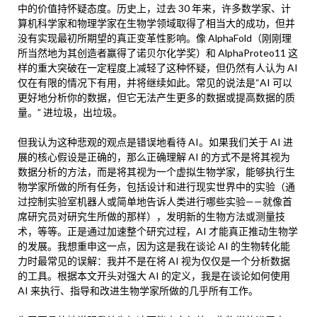
中的价值持怀疑态度。历史上，过去 30 年来，许多数学家、计
算机科学家和物理学家在生物学领域取得了相当大的成功，但并
没有实现最初所期望的真正变革性影响。像 AlphaFold（刚刚理
所当然地为其创造者赢得了诺贝尔化学奖）和 AlphaProteo11 这
样的重大突破在一定程度上减轻了这种怀疑，但仍然有人认为 AI
仅在有限的情况下有用，并将继续如此。常见的说法是“AI 可以
更好地分析你的数据，但它无法产生更多的数据或提高数据的质
量。” 进垃圾，出垃圾。
但我认为这种悲观的观点是错误地看待 AI。如果我们关于 AI 进
展的核心假设是正确的，那么正确理解 AI 的方式不是将其视为
数据分析的方法，而是将其视为一个虚拟生物学家，能够执行生
物学家所做的所有任务，包括设计和进行现实世界中的实验（通
过控制实验室机器人或简单地告诉人类进行哪些实验——就像首
席研究员对研究生所做的那样），发明新的生物方法或测量技
术，等等。正是通过加速整个研究过程，AI 才能真正推动生物学
的发展。我想重申这一点，因为这是我在谈论 AI 的生物转化能
力时最常见的误解：我并不是在将 AI 视为仅仅是一个分析数据
的工具。根据本文开头对强大 AI 的定义，我是在谈论如何使用
AI 来执行、指导和改进生物学家所做的几乎所有工作。