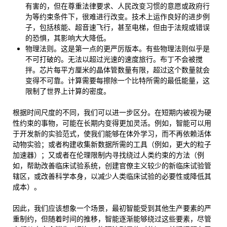
有害的，但在尊重法律要求、人民改变习惯的意愿或政府行
为等约束条件下，很难进行改变。技术上运作良好的进步例
子，包括核能、超音速飞行，甚至电梯，但由于法规或错误
的恐惧，其影响大大降低。
物理法则。这是第一点的更严厉版本。有些物理法则似乎是
不可打破的。无法以超过光速的速度旅行。布丁不会被搅
拌。芯片每平方厘米的晶体管数量有限，超过这个数量就会
变得不可靠。计算需要每擦除一个比特所需的最低能量，这
限制了世界上计算的密度。
根据时间尺度的不同，我们可以进一步区分。在短期内被视为硬
性约束的事物，可能在长期内变得更加灵活。例如，智能可以用
于开发新的实验范式，使我们能够在体外学习，而不再依赖活体
动物实验；或者构建收集新数据所需的工具（例如，更大的粒子
加速器）；又或者在伦理限制内寻找绕过人类约束的方法（例
如，帮助改善临床试验系统，创建官僚主义较少的新临床试验管
辖区，或改善科学本身，以减少人类临床试验的必要性或降低其
成本）。
因此，我们应该想象一个场景，最初智能受到其他生产要素的严
重制约，但随着时间的推移，智能逐渐能够绕过这些要素，尽管