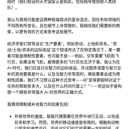
践时（我们假设的天才国家正是如此，包括指导或协助人类团
队）。
我认为真相可能是这两种极端观点的复杂混合，因任务和领域的
不同而有所变化，且在细节上非常微妙。我相信我们需要新的框
架，以更有效的方式来思考这些细节。
经济学家们常常谈论“生产要素”，例如劳动、土地和资本。“劳
动/土地/资本的边际收益”这个短语传达了在特定情况下，某一要
素可能是限制性要素，也可能不是——例如，空军需要飞机和飞
行员，如果没有飞机，雇佣更多的飞行员也无济于事。我认为在
AI 时代，我们应该讨论智力的边际收益，并试图弄清楚与智力互
补的其他要素是什么，以及当智力非常高时，哪些要素会成为限
制性因素。我们不习惯以这种方式思考——问“变得更聪明对这个
任务的帮助有多大，以及在什么时间尺度上？”“——但这似乎是构
想一个拥有非常强大 AI 的世界的正确方式。
我猜测限制或补充智力的因素包括：
外部世界的速度。智能代理需要在世界中进行互动，以完成
任务和学习。然而，世界的移动速度是有限的。细胞和动物
以固定的速度运行，因此对它们的实验需要一定的时间，这