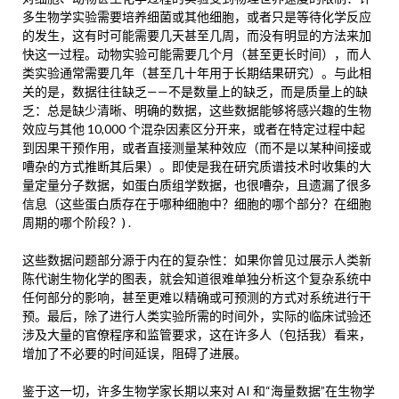
多生物学实验需要培养细菌或其他细胞，或者只是等待化学反应
的发生，这有时可能需要几天甚至几周，而没有明显的方法来加
快这一过程。动物实验可能需要几个月（甚至更长时间），而人
类实验通常需要几年（甚至几十年用于长期结果研究）。与此相
关的是，数据往往缺乏——不是数量上的缺乏，而是质量上的缺
乏：总是缺少清晰、明确的数据，这些数据能够将感兴趣的生物
效应与其他 10,000 个混杂因素区分开来，或者在特定过程中起
到因果干预作用，或者直接测量某种效应（而不是以某种间接或
嘈杂的方式推断其后果）。即使是我在研究质谱技术时收集的大
量定量分子数据，如蛋白质组学数据，也很嘈杂，且遗漏了很多
信息（这些蛋白质存在于哪种细胞中？细胞的哪个部分？在细胞
周期的哪个阶段？) .
这些数据问题部分源于内在的复杂性：如果你曾见过展示人类新
陈代谢生物化学的图表，就会知道很难单独分析这个复杂系统中
任何部分的影响，甚至更难以精确或可预测的方式对系统进行干
预。最后，除了进行人类实验所需的时间外，实际的临床试验还
涉及大量的官僚程序和监管要求，这在许多人（包括我）看来，
增加了不必要的时间延误，阻碍了进展。
鉴于这一切，许多生物学家长期以来对 AI 和“海量数据”在生物学