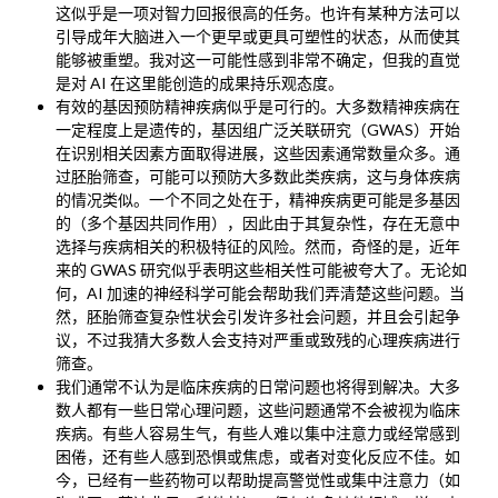
这似乎是一项对智力回报很高的任务。也许有某种方法可以
引导成年大脑进入一个更早或更具可塑性的状态，从而使其
能够被重塑。我对这一可能性感到非常不确定，但我的直觉
是对 AI 在这里能创造的成果持乐观态度。
有效的基因预防精神疾病似乎是可行的。大多数精神疾病在
一定程度上是遗传的，基因组广泛关联研究（GWAS）开始
在识别相关因素方面取得进展，这些因素通常数量众多。通
过胚胎筛查，可能可以预防大多数此类疾病，这与身体疾病
的情况类似。一个不同之处在于，精神疾病更可能是多基因
的（多个基因共同作用），因此由于其复杂性，存在无意中
选择与疾病相关的积极特征的风险。然而，奇怪的是，近年
来的 GWAS 研究似乎表明这些相关性可能被夸大了。无论如
何，AI 加速的神经科学可能会帮助我们弄清楚这些问题。当
然，胚胎筛查复杂性状会引发许多社会问题，并且会引起争
议，不过我猜大多数人会支持对严重或致残的心理疾病进行
筛查。
我们通常不认为是临床疾病的日常问题也将得到解决。大多
数人都有一些日常心理问题，这些问题通常不会被视为临床
疾病。有些人容易生气，有些人难以集中注意力或经常感到
困倦，还有些人感到恐惧或焦虑，或者对变化反应不佳。如
今，已经有一些药物可以帮助提高警觉性或集中注意力（如