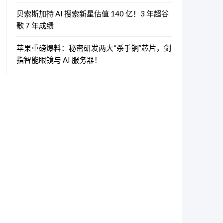
贝索斯加持 AI 搜索新星估值 140 亿！3 年超谷
歌 7 年成绩
苹果重磅爆料：秘密研发两大“杀手锏”芯片，剑
指智能眼镜与 AI 服务器！