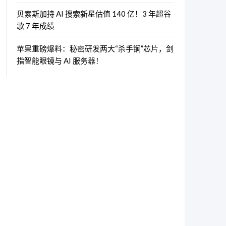
贝索斯加持 AI 搜索新星估值 140 亿！3 年超谷
歌 7 年成绩
苹果重磅爆料：秘密研发两大“杀手锏”芯片，剑
指智能眼镜与 AI 服务器！