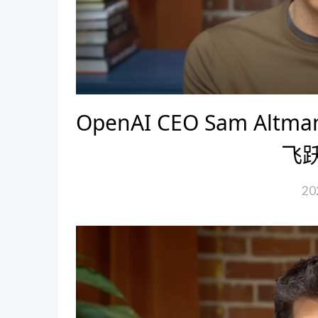
OpenAI CEO Sam A
飞
20