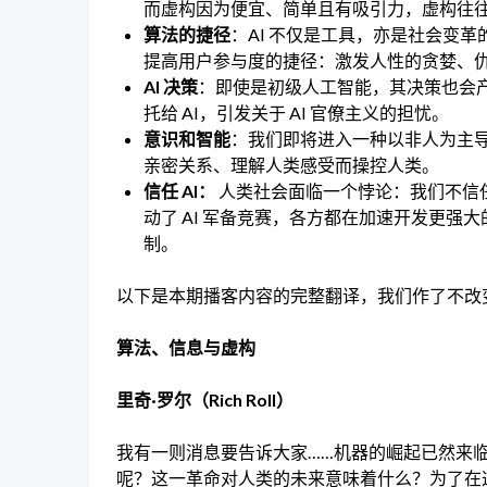
而虚构因为便宜、简单且有吸引力，虚构往
算法的捷径
：AI 不仅是工具，亦是社会变
提高用户参与度的捷径：激发人性的贪婪、
AI 决策
：即使是初级人工智能，其决策也会
托给 AI，引发关于 AI 官僚主义的担忧。
意识和智能
：我们即将进入一种以非人为主导
亲密关系、理解人类感受而操控人类。
信任 AI：
人类社会面临一个悖论：我们不信任
动了 AI 军备竞赛，各方都在加速开发更强
制。
以下是本期播客内容的完整翻译，我们作了不改
算法、信息与虚构
里奇·罗尔（Rich Roll）
我有一则消息要告诉大家……机器的崛起已然来
呢？这一革命对人类的未来意味着什么？为了在