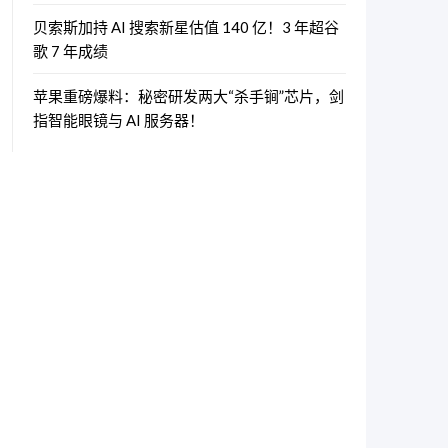
贝索斯加持 AI 搜索新星估值 140 亿！3 年超谷
歌 7 年成绩
苹果重磅爆料：秘密研发两大“杀手锏”芯片，剑
指智能眼镜与 AI 服务器！