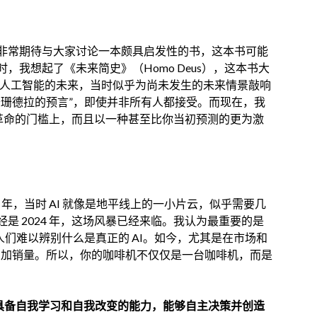
非常期待与大家讨论一本颇具启发性的书，这本书可能
我想起了《未来简史》（Homo Deus），这本书大
你提到了人工智能的未来，当时似乎为尚未发生的未来情景敲响
卡珊德拉的预言”，即使并非所有人都接受。而现在，我
在新革命的门槛上，而且以一种甚至比你当初预测的更为激
 年，当时 AI 就像是地平线上的一小片云，似乎需要几
是 2024 年，这场风暴已经来临。我认为最重要的是
这使人们难以辨别什么是真正的 AI。如今，尤其是在市场和
以增加销量。所以，你的咖啡机不仅仅是一台咖啡机，而是
I 具备自我学习和自我改变的能力，能够自主决策并创造