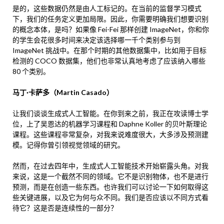
是的，这些数据仍然是由人工标记的。在当前的监督学习模式
下，我们的任务定义更加局限。因此，你需要明确我们想要识别
的概念本体，是吗？如果像 Fei-Fei 那样创建 ImageNet，你和你
的学生会花很多时间来决定该选择哪一千个类别参与到
ImageNet 挑战中。在那个时期的其他数据集中，比如用于目标
检测的 COCO 数据集，他们也非常认真地考虑了应该纳入哪些
80 个类别。
马丁·卡萨多（Martin Casado）
让我们谈谈生成式人工智能。在你到来之前，我正在攻读博士学
位，上了吴恩达的机器学习课程和 Daphne Koller 的贝叶斯理论
课程。这些课程非常复杂，对我来说难度很大，大多涉及预测建
模。记得你曾引领视觉领域的研究。
然而，在过去四年中，生成式人工智能技术开始崭露头角。对我
来说，这是一个截然不同的领域。它不是识别物体，也不是进行
预测，而是在创造一些东西。也许我们可以讨论一下如何取得这
些关键进展，以及它为何与众不同。我们是否应该以不同方式看
待它？这是否是连续性的一部分？