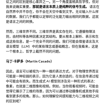
征之间的区别是核心差异之一。另一个角度虽稍具哲学性，但对
我来说确实重要，
那就是语言本质上是纯粹的信号生成。
语言在
自然界中并不存在，你不会在天空中看到文字。无论输入什么样
的数据，我们几乎都能以足够的泛化能力输出相同的数据，这就
是语言之间的转换。
然而，三维世界不同。三维世界是真实存在的，它遵循物理法
则，由材料等各种因素决定其结构。要从根本上解析、表示和生
成这些信息，是一个完全不同的问题。我们可能会借鉴语言及大
语言模型（LLM）中的某些理念或基础概念，但在我看来，这是
一个根本上、哲学上截然不同的问题。
马丁·卡萨多（Martin Casado）
因此，语言可以被视为一种一维的表达方式，对于物理世界而言
可能是一种较弱的表示，因为它是人类创造的，在信息传递过程
中可能会有损失。而生成式 AI 模型则涉及另一种形式的表达：
像素，也就是二维图像和视频。例如，当你观看视频时，可能会
觉得它展示了三维的场景，因为可以通过移动摄像机或其他手段
看到更多的视角。那么，如何理解空间感知能力与二维视频之间
的区别呢？