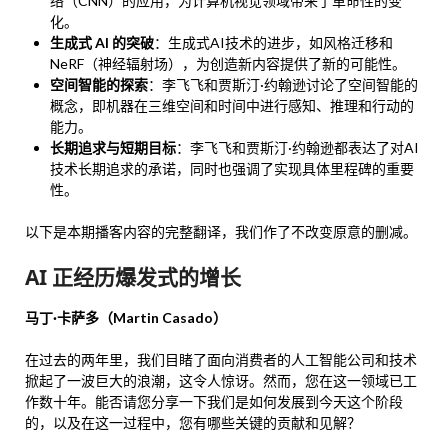
络（CNN）的应用，为计算机视觉领域带来了革命性的变
化。
生成式 AI 的突破
：生成式AI技术的进步，如风格迁移和
NeRF（神经辐射场），为创造新内容提供了新的可能性。
空间智能的探索
：李飞飞和贾斯汀·约翰逊讨论了空间智能的
概念，即机器在三维空间和时间中进行感知、推理和行动的
能力。
长期追求与短期目标
：李飞飞和贾斯汀·约翰逊都表达了对AI
技术长期追求的承诺，同时也强调了实现具体里程碑的重要
性。
以下是本期播客内容的完整翻译，我们作了不改变原意的删减。
AI 正经历爆发式的增长
马丁·卡萨多（Martin Casado）
在过去的两年里，我们目睹了面向消费者的人工智能公司和技术
掀起了一波巨大的浪潮，这令人惊讶。然而，您在这一领域已工
作数十年。能否请您分享一下我们是如何发展到今天这个阶段
的，以及在这一过程中，您有哪些关键的贡献和见解？