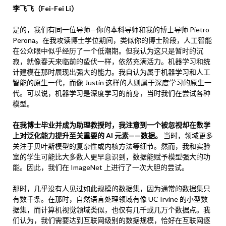
李飞飞（Fei-Fei Li）
是的，我们有同一位导师—你的本科导师和我的博士导师 Pietro
Perona。在我攻读博士学位期间，类似你的博士阶段，人工智能
在公众眼中似乎经历了一个低潮期。但我认为这只是暂时的沉
寂，就像春天来临前的蛰伏一样，依然充满活力。机器学习和统
计建模在那时展现出强大的能力。我自认为属于机器学习和人工
智能的原生一代，而像 Justin 这样的人则属于深度学习的原生一
代。可以说，机器学习是深度学习的前身，当时我们在尝试各种
模型。
在我博士毕业并成为助理教授时，我注意到一个被忽视却在数学
上对泛化能力提升至关重要的 AI 元素——数据。
当时，领域更多
关注于贝叶斯模型的复杂性或内核方法等细节。然而，我和实验
室的学生可能比大多数人更早意识到，数据能赋予模型强大的功
能。因此，我们在 ImageNet 上进行了一次大胆的尝试。
那时，几乎没有人见过如此规模的数据集，因为通常的数据集只
有数千条。在那时，自然语言处理领域有像 UC Irvine 的小型数
据集，而计算机视觉领域类似，也仅有几千或几万个数据点。我
们认为，我们需要达到互联网级别的数据规模，恰好在互联网逐