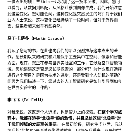
一位杰出的硕士生 Grim 一起实现了这一技术突破。因此，您可
以看到，从数据到匹配，从风格迁移到图像生成，我们开始注意
到这些变化。您可能会问，这种变化是突然发生的吗？对于我们
业内人士来说，这种变化已经持续了一段时间，但对于外界而
言，结果看起来似乎有些突然。
马丁·卡萨多（Martin Casado）
我读了您写的书，在此也向我们的听众强烈推荐这本杰出的著
作。您长期以来的研究和兴趣似乎主要集中在空间、像素和智能
方面。现在，您正在参与世界实验室的工作，它涉及空间智能领
域。您能谈谈这是否是您长期探索的一部分吗？为什么现在选择
进行这个项目？是因为技术的进步，还是受到个人动机的驱动？
能否为我们描述一下，您过去的人工智能研究是如何引导到如今
在世界实验室的工作的？
李飞飞（Fei-Fei Li）
对我来说，这既是个人追求，也是智力上的探索。
在整个学习旅
程中，我都在追寻“北极星”般的激情，并且坚信这些“北极星”对
于我们领域的发展至关重要。
在最初阶段，研究生毕业后，我认
为我的“北极星”是通过图像讲述故事，因为在我看来，这是视觉