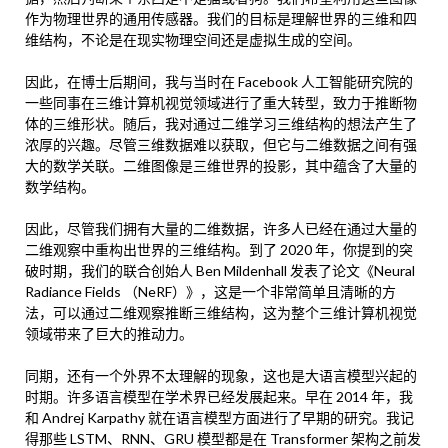
作为物理世界的通用传感器。我们的目标是理解世界的三维和四
维结构，不论是在现实物理空间还是虚拟生成的空间。
因此，在博士后期间，我与当时在 Facebook 人工智能研究院的
一些同事在三维计算机视觉领域进行了重大转型，致力于推断物
体的三维形状。随后，我对通过二维学习三维结构的想法产生了
浓厚的兴趣。尽管三维数据难以获取，但它与二维数据之间有强
大的数学关联。二维图像是三维世界的投影，其中蕴含了大量的
数学结构。
因此，尽管我们拥有大量的二维数据，许多人已经在通过大量的
二维观察中重构出世界的三维结构。到了 2020 年，你提到的突
破时期，我们的联合创始人 Ben Mildenhall 发表了论文《Neural
Radiance Fields （NeRF）》，这是一个非常简单且清晰的方
法，可以通过二维观察推断三维结构，这为整个三维计算机视觉
领域带来了巨大的推动力。
同期，还有一个外界不太理解的现象，这也是大语言模型兴起的
时期。许多语言模型在学术界已经发展起来。早在 2014 年，我
和 Andrej Karpathy 就在语言模型方面进行了早期的研究。我记
得那些 LSTM、RNN、GRU 模型都是在 Transformer 架构之前发