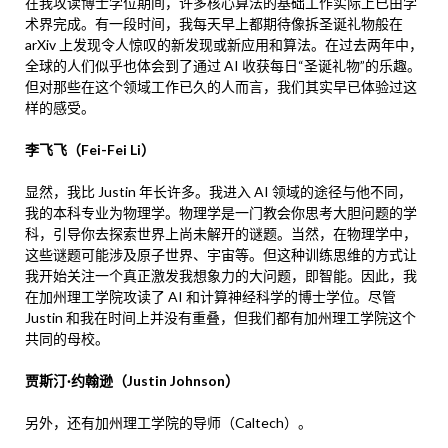
在我攻读博士学位期间，许多核心算法的基础工作实际上已由学
术界完成。有一段时间，我每天早上都期待像拆圣诞礼物般在
arXiv 上发现令人惊叹的新发现或新应用和算法。在过去两年中，
全球的人们似乎也体会到了通过 AI 收获每日“圣诞礼物”的乐趣。
但对那些在这个领域工作已久的人而言，我们其实早已体验过这
样的感受。
李飞飞（Fei-Fei Li）
显然，我比 Justin 年长许多。我进入 AI 领域的途径与他不同，
我的本科专业为物理学。物理学是一门教会你思考大胆问题的学
科，引导你去探索世界上尚未解开的谜题。当然，在物理学中，
这些谜题可能涉及原子世界、宇宙等。但这种训练思维的方式让
我开始关注一个真正激发我想象力的大问题，即智能。因此，我
在加州理工学院攻读了 AI 和计算神经科学的博士学位。尽管
Justin 和我在时间上并没有重叠，但我们都有加州理工学院这个
共同的母校。
贾斯汀·约翰逊（Justin Johnson）
另外，还有加州理工学院的导师（Caltech）。