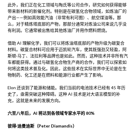
此外，我们正在化工领域与陶氏等公司合作，研究如何获得能够
带来新材料的新催化剂。特别是在碳氢化合物领域，如炼油厂的
产出——例如高效能汽油（非常有利可图）、航空煤油等。那
么，对于精炼塔底部的产物，那部分通常对炼油公司来说几乎没
有利润。它通常被出售给其他炼油厂并用作燃料燃烧。
借助 AI 理解化学，我们可以将炼油塔底部的产物升级为碳复合
材料。碳复合材料可应用于迈凯轮汽车，使其既强劲又轻盈，阿
斯顿·马丁、法拉利等品牌也是如此。然而，这种技术并非所有汽
车都能获得。通过与碳氢化合物生产商的合作，我们可以探索如
何将这类技术普及化。因此，这些技术在实际世界中无论是在生
物制药、化工还是在燃料和能源行业都产生了影响。
Elon 还谈到了能源和储能。我们当前的电池技术已经有 45 年历
史了，亟需突破这种障碍。这种 AI 技术是对大语言模型的补
充，这就是未来的发展方向。
六至八年后，AI 将达到各领域专家水平的 80%
彼得·迪曼迪斯（Peter Diamandis）