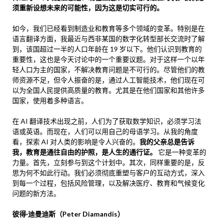
须重新设想未来的可能性，因为这是切实可行的。
如今，我们已经看到制造业和教育等多个领域的变革。特别是在
语言翻译方面，我最近与西非某国的数字化转型部长交流时了解
到，该国超过一半的人口年龄在 19 岁以下。他们认识到教育的
重要性，这也是今天讨论中的一个重要议题。对于这样一个以年
轻人口为主的国家，不解决教育问题是不可行的。尽管他们的教
师资源不足，但令人振奋的是，通过人工智能技术，他们现在可
以为全国人民提供高质量的教育。尤其是在他们国家和其他许多
国家，使用着多种语言。
在 AI 翻译技术出现之前，人们为了获取数学知识，必须学习法
语或英语。而现在，人们可以用自己的母语学习。从我的角度
看，探索 AI 对人类的影响是令人兴奋的。
我的父亲总是告诉
我，教育是通往自由的护照，是人生的通行证。
它是一种变革的
力量。首先，立刻参与到这个计划中。其次，同样重要的是，反
思为何不如此行动。我们必须彻底重塑与客户的互动方式，深入
到每一个过程，包括风险管理，以及解决医疗、教育和气候变化
问题的新方法。
彼得·迪曼迪斯（Peter Diamandis）