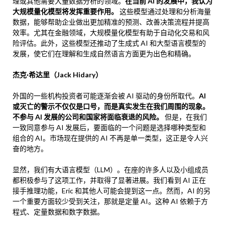
理或其他需要大量数据分析的领域。
在当前 AI 的发展中，我认为
大规模量化模型将发挥重要作用。
这些模型通过处理和分析海量
数据，能够帮助企业做出更加精准的预测、改善决策流程并提高
效率。尤其在金融领域，大规模量化模型有助于自动化交易和风
险评估。此外，这些模型还推动了生成式 AI 和大型语言模型的
发展，使它们在理解和生成自然语言方面更为出色和精确。
杰克·希达里（Jack Hidary）
外国的一些机构投资者可能逐渐会被 AI 驱动的身份所取代。
AI
或灭亡的警示不仅仅是口号，而是真实发生在我们周围的现象。
不参与 AI 发展的公司和国家将面临衰退的风险。
但是，在我们
一致同意参与 AI 发展后，要面临的一个问题是选择哪种类型和
组合的 AI。市场现在提供的 AI 不再是单一类型，这正是令人兴
奋的地方。
显然，我们有大语言模型（LLM）。在座的许多人以及小组成员
都积极参与了这项工作，并取得了显著进展。我们看到 AI 正在
接手推理功能，Eric 和其他人可能会提到这一点。然而，AI 的另
一个重要方面较少受到关注，那就是定量 AI。这种 AI 依赖于方
程式、定量数据和数字数据。