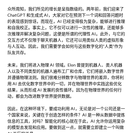
众所周知，我们所见的增长是呈指数级的。两年前，我们迎来了
ChatGPT 和生成式 AI，大家对它在预测下一个词和回答问题时
的表现感到惊讶。而现在，AI 已经变得极为复杂，能够进行推理
和自我校正。事实上，它不仅可以进行一次性的推理，还能够多
次推理并解决复杂问题，这便是所谓的代理性 AI。此外，与它的
交互方式不仅限于聊天机器人，它还可以用类似人类的虚拟形象
与人互动。因此，我们需要学会如何与这些数字化的”人类”作为
队友共存。
未来，我们将进入物理 AI 领域。Elon 曾提到机器人、类人机器
人以及不同类型的机器人遍布工厂和仓库，它们将嵌入数字世界
并遵循物理法则。我们很难分辨数字与物理世界的差异，你将利
用 AI 去优化数字世界中的一切，并在物理世界中实践这些优化
结果，从而形成 AI 发展的良性循环。因为在物理世界的任何行
动，都会为改进数字世界提供数据。
因此，在这种环境下，要成功利用 AI，无论是对一个公司还是一
个国家来说，关键在于创造怎样的条件？AI 是一种从数据中提炼
信息的工具，对吗？智能化的核心就在于此，AI 允许你运用复杂
的模型去发现和应用。要做到这一点，就需要立即建立一个叫做