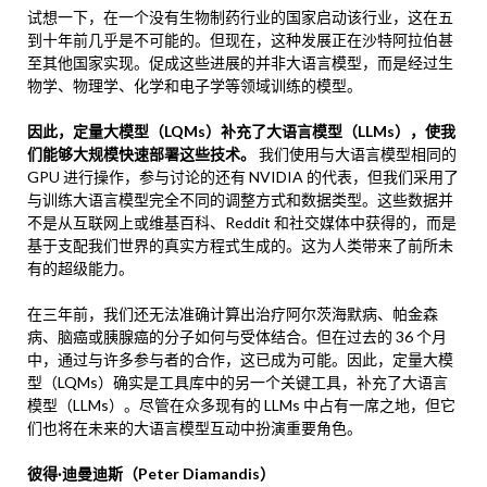
试想一下，在一个没有生物制药行业的国家启动该行业，这在五
到十年前几乎是不可能的。但现在，这种发展正在沙特阿拉伯甚
至其他国家实现。促成这些进展的并非大语言模型，而是经过生
物学、物理学、化学和电子学等领域训练的模型。
因此，定量大模型（LQMs）补充了大语言模型（LLMs），使我
们能够大规模快速部署这些技术。
我们使用与大语言模型相同的
GPU 进行操作，参与讨论的还有 NVIDIA 的代表，但我们采用了
与训练大语言模型完全不同的调整方式和数据类型。这些数据并
不是从互联网上或维基百科、Reddit 和社交媒体中获得的，而是
基于支配我们世界的真实方程式生成的。这为人类带来了前所未
有的超级能力。
在三年前，我们还无法准确计算出治疗阿尔茨海默病、帕金森
病、脑癌或胰腺癌的分子如何与受体结合。但在过去的 36 个月
中，通过与许多参与者的合作，这已成为可能。因此，定量大模
型（LQMs）确实是工具库中的另一个关键工具，补充了大语言
模型（LLMs）。尽管在众多现有的 LLMs 中占有一席之地，但它
们也将在未来的大语言模型互动中扮演重要角色。
彼得·迪曼迪斯（Peter Diamandis）