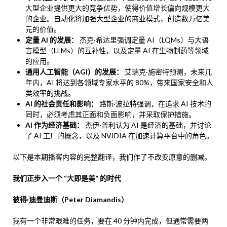
大型企业提供更大的竞争优势，使得价值增长偏向规模更大
的企业。自动化将加强大型企业的商业模式，创造数万亿美
元的价值。
定量 AI 的发展：
杰克·希达里强调定量 AI（LQMs）与大语
言模型（LLMs）的互补性，以及定量 AI 在生物制药等领域
的应用。
通用人工智能（AGI）的发展：
艾瑞克·施密特预测，未来几
年内，AI 将达到各领域专家水平的 80%，带来国家安全和人
类效率的挑战。
AI 的社会责任和影响：
路斯·波拉特强调，在追求 AI 技术的
同时，必须考虑其正面和负面影响，并采取保护措施。
AI 作为经济基础：
杰伊·普利认为 AI 是经济的基础，并讨论
了 AI 工厂的概念，以及 NVIDIA 在加速计算平台中的角色。
以下是本期播客内容的完整翻译，我们作了不改变原意的删减。
我们正步入一个 “大即是美” 的时代
彼得·迪曼迪斯（Peter Diamandis）
我有一个非常艰难的任务，要在 40 分钟内完成，但通常需要两