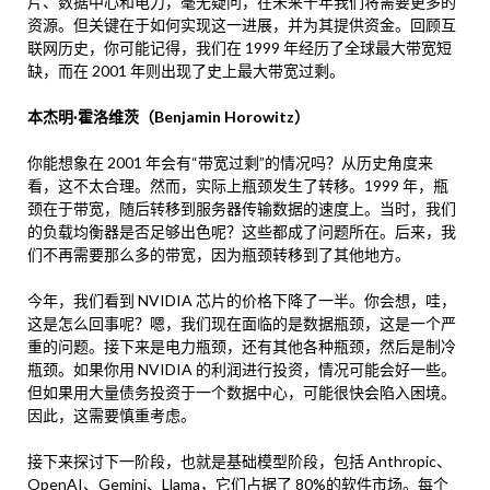
片、数据中心和电力，毫无疑问，在未来十年我们将需要更多的
资源。但关键在于如何实现这一进展，并为其提供资金。回顾互
联网历史，你可能记得，我们在 1999 年经历了全球最大带宽短
缺，而在 2001 年则出现了史上最大带宽过剩。
本杰明·霍洛维茨（Benjamin Horowitz）
你能想象在 2001 年会有“带宽过剩”的情况吗？从历史角度来
看，这不太合理。然而，实际上瓶颈发生了转移。1999 年，瓶
颈在于带宽，随后转移到服务器传输数据的速度上。当时，我们
的负载均衡器是否足够出色呢？这些都成了问题所在。后来，我
们不再需要那么多的带宽，因为瓶颈转移到了其他地方。
今年，我们看到 NVIDIA 芯片的价格下降了一半。你会想，哇，
这是怎么回事呢？嗯，我们现在面临的是数据瓶颈，这是一个严
重的问题。接下来是电力瓶颈，还有其他各种瓶颈，然后是制冷
瓶颈。如果你用 NVIDIA 的利润进行投资，情况可能会好一些。
但如果用大量债务投资于一个数据中心，可能很快会陷入困境。
因此，这需要慎重考虑。
接下来探讨下一阶段，也就是基础模型阶段，包括 Anthropic、
OpenAI、Gemini、Llama，它们占据了 80%的软件市场。每个