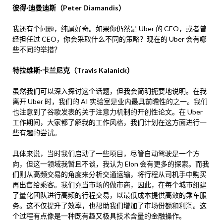
彼得·迪曼迪斯（Peter Diamandis）
我还有个问题，纯属好奇。如果你仍然是 Uber 的 CEO，或者曾
经担任过 CEO，你会采取什么不同的策略？现在的 Uber 会有哪
些不同的举措？
特拉维斯·卡兰尼克（Travis Kalanick）
虽然我们可以深入探讨这个话题，但我会简明扼要地说明。在我
离开 Uber 时，我们的 AI 实验室是业内最具前瞻性的之一。我们
也注意到了谷歌发表的关于注意力机制的开创性论文。在 Uber
工作期间，大家都了解我的工作风格，我们计划在这方面进行一
些有趣的尝试。
具体来说，当时我们启动了一些项目，尽管自动驾驶是一个方
向，但这一领域我暂且不谈，我认为 Elon 会有更多的探索。而我
们则从高频交易的角度来分析交通运输，将行程从司机手中购买
再出售给乘客。我们充当市场的做市商，因此，在每个城市组建
了量化团队进行高频的行程交易，以最低成本提供高效的乘车服
务。这不仅提升了效率，也帮助我们增加了市场份额和利润。这
个过程有点像是一种既有趣又极具技术含量的金融操作。