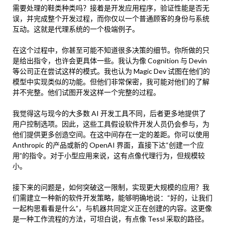
需要处理的鞋类种类吗？接着是开发应用程序，验证性能是否无
误，并完成整个开发过程，而你仅以一个普通顾客的身份与系统
互动。这就是代理系统的一个极端例子。
在这个过程中，你甚至可能不知道很多决策的细节。你所做的只
是给出指令，也许会更具体一些。我认为像 Cognition 与 Devin
等公司正在尝试这样的模式。我也认为 Magic Dev 试图在他们的
模型中实现类似的功能。但他们非常保密，我可能对他们的了解
并不完整。他们试图开发这样一个完整的过程。
我觉得这与现今的大多数 AI 开发工具不同，后者更多地提供了
用户控制选项。因此，这些工具假设软件开发人员仍会参与，为
他们提供更多创造空间。在这中间存在一定的差距。你可以使用
Anthropic 的产品或新的 OpenAI 界面，直接下达“创建一个应
用”的指令。对于小型应用来说，这有点像代理行为，但规模较
小。
接下来的问题是，如何突破这一限制，实现更大规模的应用？我
们需建立一种新的软件开发策略，能够明确地说：“好的，让我们
一起构思看看是什么”，与机器共同定义正在创建的内容。这更像
是一种工作流程的方法，可坦白说，有点像 Tessl 采取的路径。