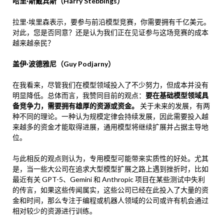
哈里·斯戴宾斯（Harry Stebbings）
拉里·埃里森表示，要参与前沿模型竞赛，你需要拥有千亿美元。
对此，您是否同意？还是认为我们正在见证参与这场竞赛的成本
越来越亲民？
盖伊·波德雅尼（Guy Podjarny）
在我看来，尽管我们在模型领域投入了不少努力，但成本并没有
明显降低。总体而言，我赞同目前的观点：
要在基础模型领域具
备竞争力，需要拥有雄厚的资源或资金。
关于未来的发展，有两
种不同的理论。一种认为规模定律会持续发展，因此需要投入越
来越多的资金才能取得进展，通用模型将继续扩展并占据主导地
位。
与此相反的观点则认为，专用模型可能带来实质性的好处。尤其
是，当一些大公司在追求大型模型扩展之路上遇到挫折时，比如
最近有关 GPT-5、Gemini 和 Anthropic 项目在某些测试中失利
的传言，如果这些传闻属实，这些公司已经在此投入了大量的资
金和时间，那么专注于编程或机器人领域的公司或许有机会通过
相对较少的资源进行训练。