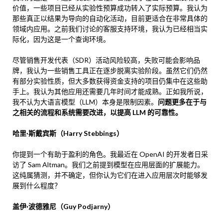
价值，一些项目已经从实验性预算成功转入了实际预算。我认为
那些真正以结果为导向的自动化活动，目前更适合在非常具体的
领域内应用。之前我们讨论的客服支持环境，我认为已经相当实
际化，因为这是一个查询环境。
尽管销售开发代表（SDR）活动风险较高，失败可能会影响品
牌，我认为一些销售工具正在逐步脱离实验阶段。虽然它们仍然
有部分实验性质，但大多数获得资金支持的项目仍集中在这些助
手上。我认为其他应用还需要几年时间才能成熟。正如我所说，
我不认为大语言模型（LLM）本身是限制因素。
问题更多在于与
之相关的流程和系统需要改进，以提高 LLM 的可靠性。
哈里·斯戴宾斯（Harry Stebbings）
你提到一个有助于盈利的角色。我最近在 OpenAI 的开发者日采
访了 Sam Altman。我们之前提到模型在应用层面的扩展能力。
这纯属猜测，并不确定，但你认为它们在进入应用层次时能够发
展到什么程度？
盖伊·波德雅尼（Guy Podjarny）