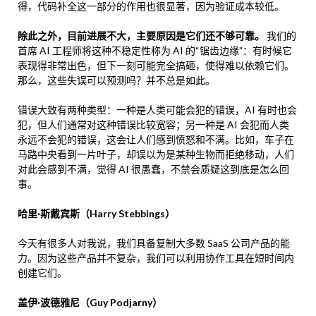
得，代码补全这一部分的作用也很显著，因为验证成本较低。
除此之外，目前进展不大，主要原因是它们还不够可靠。
我们的
首席 AI 工程师将这种不稳定性称为 AI 的“锯齿边缘”：有时候它
表现得非常出色，但下一刻可能完全搞砸，使得难以依赖它们。
那么，这些失误可以预测吗？并不总是如此。
错误大致有两种类型：一种是人类可能会犯的错误，AI 有时也会
犯，但人们通常对这种错误比较宽容；另一种是 AI 会犯而人类
永远不会犯的错误，这会让人们感到愤怒和不满。比如，车子在
马路中央看到一片叶子，却误以为是某种生物而拒绝移动，人们
对此会感到不满，觉得 AI 很愚蠢，不禁会质疑这到底是怎么回
事。
哈里·斯戴宾斯（Harry Stebbings）
今天有很多人对我说，我们具备复制大多数 SaaS 公司产品的能
力。因为这些产品并不复杂，我们可以利用协作工具在短时间内
创建它们。
盖伊·波德雅尼（Guy Podjarny）