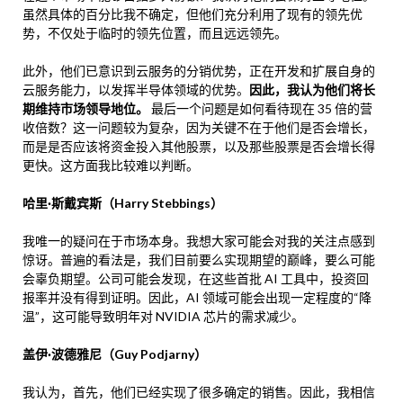
虽然具体的百分比我不确定，但他们充分利用了现有的领先优
势，不仅处于临时的领先位置，而且远远领先。
此外，他们已意识到云服务的分销优势，正在开发和扩展自身的
云服务能力，以发挥半导体领域的优势。
因此，我认为他们将长
期维持市场领导地位。
最后一个问题是如何看待现在 35 倍的营
收倍数？这一问题较为复杂，因为关键不在于他们是否会增长，
而是是否应该将资金投入其他股票，以及那些股票是否会增长得
更快。这方面我比较难以判断。
哈里·斯戴宾斯（Harry Stebbings）
我唯一的疑问在于市场本身。我想大家可能会对我的关注点感到
惊讶。普遍的看法是，我们目前要么实现期望的巅峰，要么可能
会辜负期望。公司可能会发现，在这些首批 AI 工具中，投资回
报率并没有得到证明。因此，AI 领域可能会出现一定程度的“降
温”，这可能导致明年对 NVIDIA 芯片的需求减少。
盖伊·波德雅尼（Guy Podjarny）
我认为，首先，他们已经实现了很多确定的销售。因此，我相信