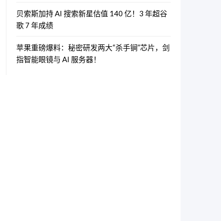
贝索斯加持 AI 搜索新星估值 140 亿！3 年超谷
歌 7 年成绩
苹果重磅爆料：秘密研发两大“杀手锏”芯片，剑
指智能眼镜与 AI 服务器！