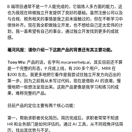
B 端项目通常不是一个人能完成的，它锻炼人多方面的能力，这
也为我现在转做独立开发提供了良好的基础。虽然注册公司以及
与合规、税务相关的事情是我之前未接触过的，但在不断学习中
很快补齐。现在我全职做独立开发，也不想给自己定太宏伟的计
划，我一直希望有自己的事业，通过独立开发找到更多的成就
感。
毫河风报：请你介绍一下这款产品的背景还有其主要功能。
Tony Wu
: 产品的话，名字叫 mycareerhelp.ai，其实目前还不算
是一个完整的形态，9 月底上线，有 200 多个用户，MRR 在
$200 左右。我更多地把它看作是我尝试往独立开发方向迈出的
第一步。因为之前我从未写过代码，现在是借助 AI 的浪潮，慢
慢地把一些想法呈现出来。这款产品更像是我学习和练习的成
果，难称完整的产品。
目前产品的定位主要有两个核心功能：
第一，帮助求职者优化简历。简历完成后，求职者常常不知道
HR 和业务部门是如何评估的。通过 AI 工具，从不同视角评估简
历，找出其优势与不足。