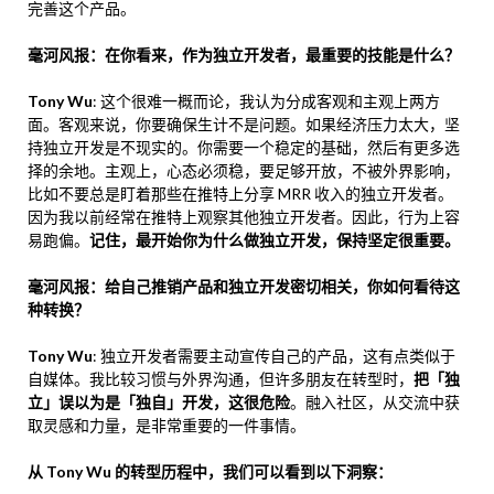
完善这个产品。
毫河风报：在你看来，作为独立开发者，最重要的技能是什么？
Tony Wu
: 这个很难一概而论，我认为分成客观和主观上两方
面。客观来说，你要确保生计不是问题。如果经济压力太大，坚
持独立开发是不现实的。你需要一个稳定的基础，然后有更多选
择的余地。主观上，心态必须稳，要足够开放，不被外界影响，
比如不要总是盯着那些在推特上分享 MRR 收入的独立开发者。
因为我以前经常在推特上观察其他独立开发者。因此，行为上容
易跑偏。
记住，最开始你为什么做独立开发，保持坚定很重要。
毫河风报：给自己推销产品和独立开发密切相关，你如何看待这
种转换？
Tony Wu
: 独立开发者需要主动宣传自己的产品，这有点类似于
自媒体。我比较习惯与外界沟通，但许多朋友在转型时，
把「独
立」误以为是「独自」开发，这很危险
。融入社区，从交流中获
取灵感和力量，是非常重要的一件事情。
从 Tony Wu 的转型历程中，我们可以看到以下洞察：