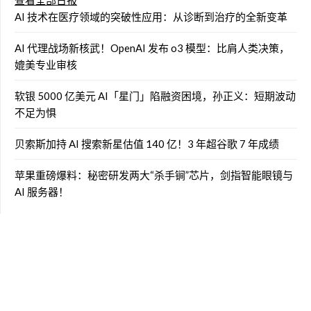
查看全部日报
AI 技术在医疗领域的突破性应用：从诊断到治疗的全新变革
AI 代理战场新核武！OpenAI 发布 o3 模型：比肩人类决策，
媲美专业审核
软银 5000 亿美元 AI「星门」陷融资困境，孙正义：短期波动
不足为惧
贝索斯加持 AI 搜索新星估值 140 亿！3 年超谷歌 7 年成绩
苹果重磅爆料：秘密研发两大“杀手锏”芯片，剑指智能眼镜与
AI 服务器！