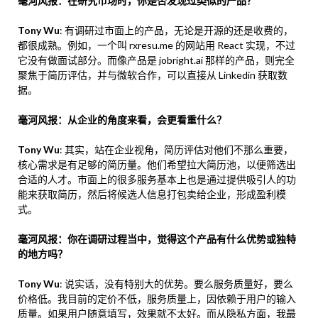
毫河风报：在研究市场时，你是否发现过类似的产品？
Tony Wu
: 有调研过市面上的产品，无论是开源的还是收费的，
都很成熟。例如，一个叫 rxresu.me 的网站用 React 实现，不过
它没有做面试部分。而像产品是 jobright.ai 那样的产品，则完全
聚焦于简历评估，并与微软合作，可以直接从 Linkedin 获取数
据。
毫河风报：从企业的角度来看，会更看重什么？
Tony Wu
: 其实，站在企业视角，简历评估对他们不那么重要，
核心需求是有足够的简历量。他们希望拉大简历池，以便筛选出
合适的人才。市面上的很多服务基本上也是通过提供吸引人的功
能来获取简历，然后将候选人信息打包卖给企业，形成盈利模
式。
毫河风报：你在调研过程当中，觉得这个产品有什么优势或独特
的地方吗？
Tony Wu
: 说实话，没有特别大的优势。要么服务质量好，要么
价格低。我目前的定价不低，服务质量上，因依赖于用户的输入
质量。如果用户随意填写，效果就不太好。而从隐私方面，我最