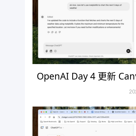
OpenAI Day 4 更新
20