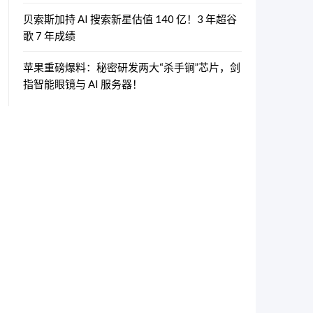
贝索斯加持 AI 搜索新星估值 140 亿！3 年超谷
歌 7 年成绩
苹果重磅爆料：秘密研发两大“杀手锏”芯片，剑
指智能眼镜与 AI 服务器！