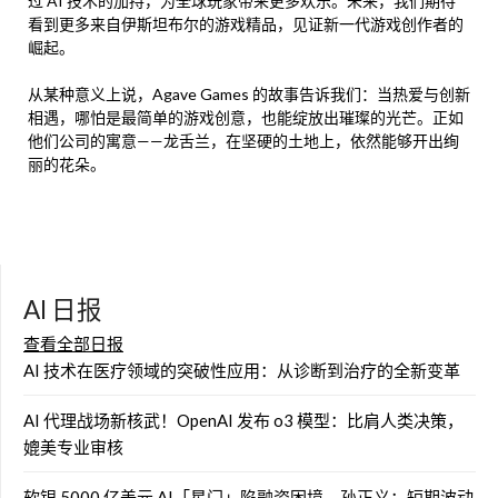
过 AI 技术的加持，为全球玩家带来更多欢乐。未来，我们期待
看到更多来自伊斯坦布尔的游戏精品，见证新一代游戏创作者的
崛起。
从某种意义上说，Agave Games 的故事告诉我们：当热爱与创新
相遇，哪怕是最简单的游戏创意，也能绽放出璀璨的光芒。正如
他们公司的寓意——龙舌兰，在坚硬的土地上，依然能够开出绚
丽的花朵。
AI 日报
查看全部日报
AI 技术在医疗领域的突破性应用：从诊断到治疗的全新变革
AI 代理战场新核武！OpenAI 发布 o3 模型：比肩人类决策，
媲美专业审核
软银 5000 亿美元 AI「星门」陷融资困境，孙正义：短期波动