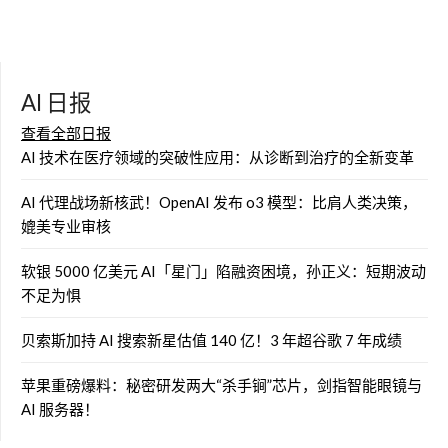
AI 日报
查看全部日报
AI 技术在医疗领域的突破性应用：从诊断到治疗的全新变革
AI 代理战场新核武！OpenAI 发布 o3 模型：比肩人类决策，
媲美专业审核
软银 5000 亿美元 AI「星门」陷融资困境，孙正义：短期波动
不足为惧
贝索斯加持 AI 搜索新星估值 140 亿！3 年超谷歌 7 年成绩
苹果重磅爆料：秘密研发两大“杀手锏”芯片，剑指智能眼镜与
AI 服务器！