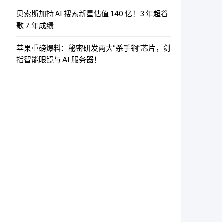
贝索斯加持 AI 搜索新星估值 140 亿！3 年超谷
歌 7 年成绩
苹果重磅爆料：秘密研发两大“杀手锏”芯片，剑
指智能眼镜与 AI 服务器！