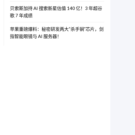
贝索斯加持 AI 搜索新星估值 140 亿！3 年超谷
歌 7 年成绩
苹果重磅爆料：秘密研发两大“杀手锏”芯片，剑
指智能眼镜与 AI 服务器！