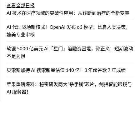
查看全部日报
AI 技术在医疗领域的突破性应用：从诊断到治疗的全新变革
AI 代理战场新核武！OpenAI 发布 o3 模型：比肩人类决策，
媲美专业审核
软银 5000 亿美元 AI「星门」陷融资困境，孙正义：短期波动
不足为惧
贝索斯加持 AI 搜索新星估值 140 亿！3 年超谷歌 7 年成绩
苹果重磅爆料：秘密研发两大“杀手锏”芯片，剑指智能眼镜与
AI 服务器！