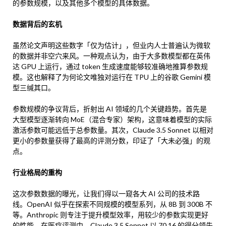
的参数规模，以及其他多个模型的具体数据。
数据背后的玄机
虽然论文声明这些数字「仅为估计」，但业内人士普遍认为微软
的数据并非空穴来风。一种观点认为，由于大多数模型都在英伟
达 GPU 上运行，通过 token 生成速度能够较准确地推算参数规
模。这也解释了为何论文唯独对运行在 TPU 上的谷歌 Gemini 模
型三缄其口。
参数规模的争议背后，折射出 AI 领域的几个关键趋势。首先是
大型模型逐渐转向 MoE（混合专家）架构，这意味着模型的实际
激活参数可能远低于总参数量。其次，Claude 3.5 Sonnet 以相对
更小的参数量获得了最高的评测分数，印证了「大未必强」的观
点。
行业格局的重构
这次参数数据的曝光，让我们得以一窥各大 AI 公司的技术路
线。OpenAI 似乎在探索不同规模的模型系列，从 8B 到 300B 不
等。Anthropic 则专注于提升模型效率，用较少的参数实现更好
的性能。在医疗评测中，Claude 3.5 Sonnet 以 70.16 的得分领先