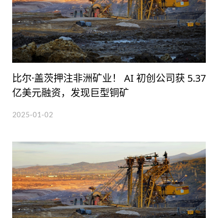
比尔·盖茨押注非洲矿业！ AI 初创公司获 5.37
亿美元融资，发现巨型铜矿
2025-01-02