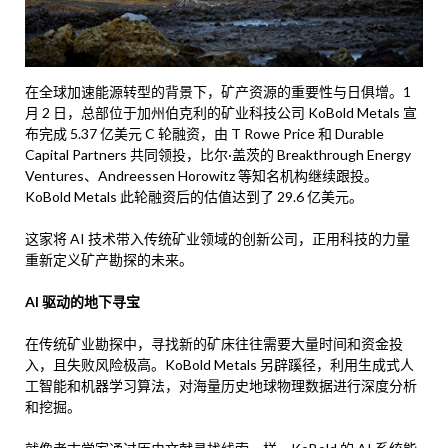
在全球加速能源转型的背景下，矿产资源的重要性与日俱增。1
月 2 日，总部位于加州伯克利的矿业科技公司 KoBold Metals 宣
布完成 5.37 亿美元 C 轮融资，由 T Rowe Price 和 Durable
Capital Partners 共同领投，比尔·盖茨的 Breakthrough Energy
Ventures、Andreessen Horowitz 等知名机构继续跟投。
KoBold Metals 此轮融资后的估值达到了 29.6 亿美元。
这家将 AI 技术带入传统矿业领域的创新公司，正用科技的力量
重新定义矿产勘探的未来。
AI 驱动的地下寻宝
在传统矿业勘探中，寻找新的矿床往往需要大量时间和资金投
入，且失败风险极高。KoBold Metals 另辟蹊径，利用生成式人
工智能和机器学习算法，对海量历史地球物理数据进行深度分析
和挖掘。