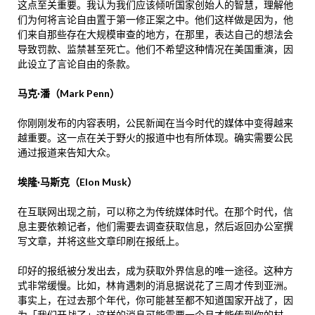
这点至关重要。我认为我们应该倾听国家创始人的智慧，理解他
们为何将言论自由置于第一修正案之中。他们这样做是因为，他
们来自那些存在大规模审查的地方，在那里，表达自己的想法会
导致罚款、监禁甚至死亡。他们不希望这种情况在美国重演，因
此设立了言论自由的条款。
马克·潘（Mark Penn）
你刚刚发布的内容表明，公民新闻在当今时代的媒体中变得越来
越重要。这一点在关于野火的报道中也有所体现。确实需要公民
通过报道来告知大众。
埃隆·马斯克（Elon Musk）
在互联网出现之前，可以称之为传统媒体时代。在那个时代，信
息主要依赖记者，他们需要去调查获取信息，然后返回办公室撰
写文章，并将这些文章印刷在报纸上。
印好的报纸被分发出去，成为获取外界信息的唯一途径。这种方
式非常缓慢。比如，林肯遇刺的消息据说花了三周才传到亚洲。
事实上，在过去那个年代，你可能甚至都不知道国家开战了，因
为「我们开战了」这样的消息可能需要一个月才能传到你的村