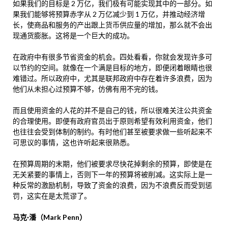
如果我们的目标是 2 万亿，我们极有可能实现其中的一部分。如
果我们能够将预算赤字从 2 万亿减少到 1 万亿，并推动经济增
长，使商品和服务的产出跟上货币供应量的增加，那么就不会出
现通货膨胀。这将是一个巨大的成功。
在政府中有很多节省资金的机会。四处看看，你就会发现许多可
以节约的空间。就像在一个满是目标的地方，即便闭着眼睛也很
难错过。所以政府中，尤其是联邦政府中存在着许多浪费，因为
他们从未担心过预算不够，仿佛有用不完的钱。
而且使用资金的人花的并不是自己的钱，所以很难关注公共资金
的合理使用。即便有政府官员出于原则希望有效利用资金，他们
也往往会受到体制的制约。有时他们甚至被要求做一些听起来不
可思议的事情，这也许听起来很熟悉。
在预算周期的末期，他们被要求尽快花掉剩余的预算，即使是在
无关紧要的事情上，否则下一年的预算将被削减。这实际上是一
种反常的激励机制，导致了资金的浪费，因为不浪费反而受到惩
罚，这实在是太荒谬了。
马克·潘（Mark Penn）