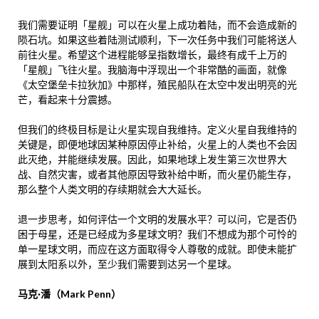
我们需要证明「星舰」可以在火星上成功着陆，而不会造成新的
陨石坑。如果这些着陆测试顺利，下一次任务中我们可能将送人
前往火星。希望这个进程能够呈指数增长，最终有成千上万的
「星舰」飞往火星。我脑海中浮现出一个非常酷的画面，就像
《太空堡垒卡拉狄加》中那样，殖民船队在太空中发出明亮的光
芒，看起来十分震撼。
但我们的终极目标是让火星实现自我维持。定义火星自我维持的
关键是，即便地球因某种原因停止补给，火星上的人类也不会因
此灭绝，并能继续发展。因此，如果地球上发生第三次世界大
战、自然灾害，或者其他原因导致补给中断，而火星仍能生存，
那么整个人类文明的存续期就会大大延长。
退一步思考，如何评估一个文明的发展水平？可以问，它是否仍
困于母星，还是已经成为多星球文明？我们不想成为那个可怜的
单一星球文明，而应在这方面取得令人尊敬的成就。即使未能扩
展到太阳系以外，至少我们需要到达另一个星球。
马克·潘（Mark Penn）