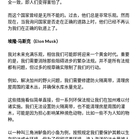
全一致，即人们变得害怕了。
而这个国家曾经是无所不能的。过去，他们总是非常乐观。然而
现在，当我询问国家是否走在正确的道路上时，他们已经不再认
为我们在正确的轨道上了。
埃隆·马斯克（Elon Musk）
我对未来充满乐观，相信我们可能即将迎来一个黄金时代。重要
的是，我们需要消除那些阻碍进步的繁杂法规。并不是所有法规
都有问题，但过多的规章确实限制了我们的行动。
例如，解决加州的野火问题，我们需要修建防火隔离带，清理房
屋周围的灌木丛，并确保水库水量充足。
这些措施看似简单直接，但一系列环保法规让我们在加州难以付
诸实施。我们无法设置防火隔离带，也不能清理房屋周围的灌
木，可能是因为担心影响某种濒危动物，比如一些不为人知的物
种。
以一种叫三角洲鲈鱼的小鱼为例，按照规定我们要保护其赖以生
存的淡咸水环境，但为了保留这类环境，流入海洋的淡水量被人