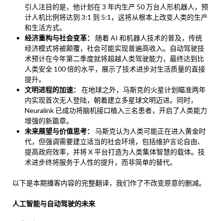
引人注目的是，他计划在 3 年内生产 50 万台人形机器人，预
计人机比例将达到 3:1 到 5:1，这将从根本上改变人类的生产
和生活方式。
经济重构与社会变革：
随着 AI 和机器人技术的普及，传统
经济模式将被颠覆，社会可能实现普遍高收入。自动驾驶技
术预计在今年第二季度就将超越人类驾驶能力，最终达到比
人类安全 100 倍的水平，展示了技术进步对生活质量的直接
提升。
文明进程的加速：
在地球之外，马斯克的火星计划瞄准两年
内实现首次无人登陆，朝着建立多星球文明迈进。同时，
Neuralink 已成功将脑机接口植入三名患者，开启了人类能力
增强的新篇章。
未来展望与价值思考：
马斯克认为人类可能正在进入黄金时
代，但强调需要建立适当的社会环境，包括维护言论自由、
提高政府效率，并将 X 平台打造为人类集体智慧的载体。技
术进步终将服务于人性的提升，而非简单的替代。
以下是本期播客内容的完整翻译，我们作了不改变原意的删减。
人工智能与自动驾驶的未来