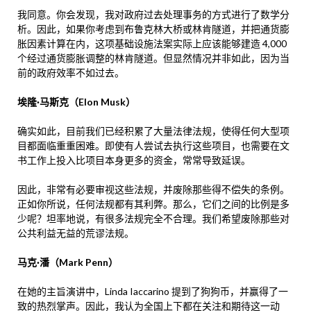
我同意。你会发现，我对政府过去处理事务的方式进行了数学分
析。因此，如果你考虑到布鲁克林大桥或林肯隧道，并把通货膨
胀因素计算在内，这项基础设施法案实际上应该能够建造 4,000
个经过通货膨胀调整的林肯隧道。但显然情况并非如此，因为当
前的政府效率不如过去。
埃隆·马斯克（Elon Musk）
确实如此，目前我们已经积累了大量法律法规，使得任何大型项
目都面临重重困难。即使有人尝试去执行这些项目，也需要在文
书工作上投入比项目本身更多的资金，常常导致延误。
因此，非常有必要审视这些法规，并废除那些得不偿失的条例。
正如你所说，任何法规都有其利弊。那么，它们之间的比例是多
少呢？坦率地说，有很多法规完全不合理。我们希望废除那些对
公共利益无益的荒谬法规。
马克·潘（Mark Penn）
在她的主旨演讲中，Linda Iaccarino 提到了狗狗币，并赢得了一
致的热烈掌声。因此，我认为全国上下都在关注和期待这一动