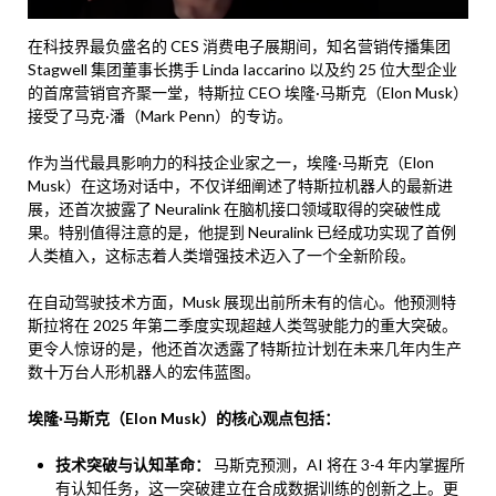
在科技界最负盛名的 CES 消费电子展期间，知名营销传播集团
Stagwell 集团董事长携手 Linda Iaccarino 以及约 25 位大型企业
的首席营销官齐聚一堂，特斯拉 CEO 埃隆·马斯克（Elon Musk）
接受了马克·潘（Mark Penn）的专访。
作为当代最具影响力的科技企业家之一，埃隆·马斯克（Elon
Musk）在这场对话中，不仅详细阐述了特斯拉机器人的最新进
展，还首次披露了 Neuralink 在脑机接口领域取得的突破性成
果。特别值得注意的是，他提到 Neuralink 已经成功实现了首例
人类植入，这标志着人类增强技术迈入了一个全新阶段。
在自动驾驶技术方面，Musk 展现出前所未有的信心。他预测特
斯拉将在 2025 年第二季度实现超越人类驾驶能力的重大突破。
更令人惊讶的是，他还首次透露了特斯拉计划在未来几年内生产
数十万台人形机器人的宏伟蓝图。
埃隆·马斯克（Elon Musk）的核心观点包括：
技术突破与认知革命：
马斯克预测，AI 将在 3-4 年内掌握所
有认知任务，这一突破建立在合成数据训练的创新之上。更