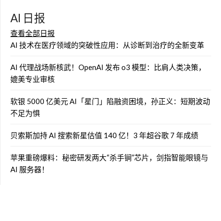
AI 日报
查看全部日报
AI 技术在医疗领域的突破性应用：从诊断到治疗的全新变革
AI 代理战场新核武！OpenAI 发布 o3 模型：比肩人类决策，
媲美专业审核
软银 5000 亿美元 AI「星门」陷融资困境，孙正义：短期波动
不足为惧
贝索斯加持 AI 搜索新星估值 140 亿！3 年超谷歌 7 年成绩
苹果重磅爆料：秘密研发两大“杀手锏”芯片，剑指智能眼镜与
AI 服务器！