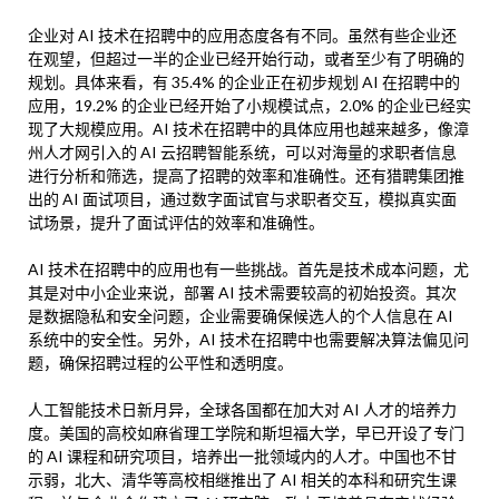
企业对 AI 技术在招聘中的应用态度各有不同。虽然有些企业还
在观望，但超过一半的企业已经开始行动，或者至少有了明确的
规划。具体来看，有 35.4% 的企业正在初步规划 AI 在招聘中的
应用，19.2% 的企业已经开始了小规模试点，2.0% 的企业已经实
现了大规模应用。AI 技术在招聘中的具体应用也越来越多，像漳
州人才网引入的 AI 云招聘智能系统，可以对海量的求职者信息
进行分析和筛选，提高了招聘的效率和准确性。还有猎聘集团推
出的 AI 面试项目，通过数字面试官与求职者交互，模拟真实面
试场景，提升了面试评估的效率和准确性。
AI 技术在招聘中的应用也有一些挑战。首先是技术成本问题，尤
其是对中小企业来说，部署 AI 技术需要较高的初始投资。其次
是数据隐私和安全问题，企业需要确保候选人的个人信息在 AI
系统中的安全性。另外，AI 技术在招聘中也需要解决算法偏见问
题，确保招聘过程的公平性和透明度。
人工智能技术日新月异，全球各国都在加大对 AI 人才的培养力
度。美国的高校如麻省理工学院和斯坦福大学，早已开设了专门
的 AI 课程和研究项目，培养出一批领域内的人才。中国也不甘
示弱，北大、清华等高校相继推出了 AI 相关的本科和研究生课