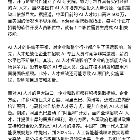
程，并与企业合作建立了 AI 研究院，致力于培养具有实战经验
的 AI 人才。虽然各国在 AI 人才培养方面投入大量资源，但供需
缺口依然巨大。据报道，中国目前的 AI 人才缺口高达 500 万，
而美国的情况也不容乐观。Indeed 招聘数据指出，每 40 个正在
招聘的软件开发人员职位中，就有 1 个职位需要生成式 AI 相关
技能。
AI 人才的供需不平衡，对企业和整个行业都产生了深远影响。首
先，人才短缺让企业在招聘 AI 专业人员时竞争非常激烈，薪资
水平也不断攀升。其次，AI 人才短缺影响了企业的创新能力和市
场竞争力。没有足够的 AI 专业人员，企业在技术研发和应用方
面将面临瓶颈。此外，人才短缺还可能导致 AI 项目的实施延
误，影响项目进度和质量。
面对 AI 人才的巨大缺口，企业和政府都在积极采取措施。企业
方面，许多科技巨头如百度、阿里巴巴、腾讯等，通过设立内部
培训项目、与高校合作培养人才等方式，提升自身的 AI 人才储
备。例如，阿里巴巴启动了 “阿里星” 计划，面向全球招聘 AI 人
才，并提供丰厚的薪资和福利。政府方面，各国政府也通过政策
支持和资金投入来推动 AI 人才的培养。中国在《新一代人工智
能发展规划》中提出，到 2025 年，人工智能基础理论要实现重
大突破，部分技术与应用达到世界领先水平。为此，政府加大了