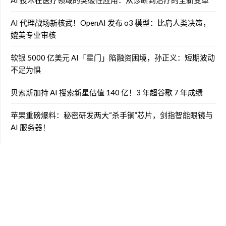
AI 代理战场新核武！OpenAI 发布 o3 模型：比肩人类决策，
媲美专业审核
软银 5000 亿美元 AI「星门」陷融资困境，孙正义：短期波动
不足为惧
贝索斯加持 AI 搜索新星估值 140 亿！3 年超谷歌 7 年成绩
苹果重磅爆料：秘密研发两大“杀手锏”芯片，剑指智能眼镜与
AI 服务器！