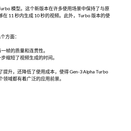
3 Alpha Turbo 模型。这个新版本在许多使用场景中保持了与原
11 秒内生成 10 秒的视频。此外，Turbo 版本的使
下几个方面：
每一帧的质量和连贯性。
一步缩短了视频生成的时间。
还降低了使用成本，使得 Gen-3 Alpha Turbo
个领域都有着广泛的应用前景。