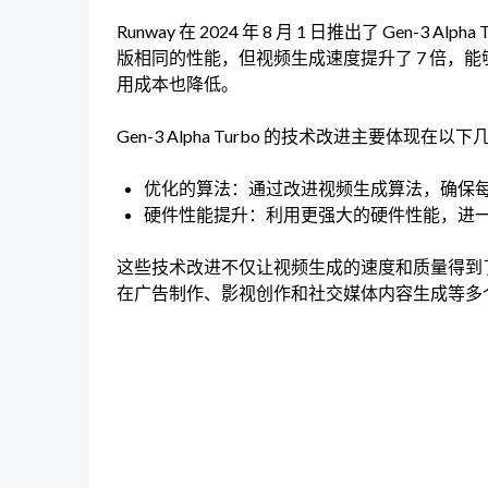
Runway 在 2024 年 8 月 1 日推出了 Gen-
版相同的性能，但视频生成速度提升了 7 倍，能够在 
用成本也降低。
Gen-3 Alpha Turbo 的技术改进主要体现在以
优化的算法：通过改进视频生成算法，确保
硬件性能提升：利用更强大的硬件性能，进
这些技术改进不仅让视频生成的速度和质量得到了提升，
在广告制作、影视创作和社交媒体内容生成等多