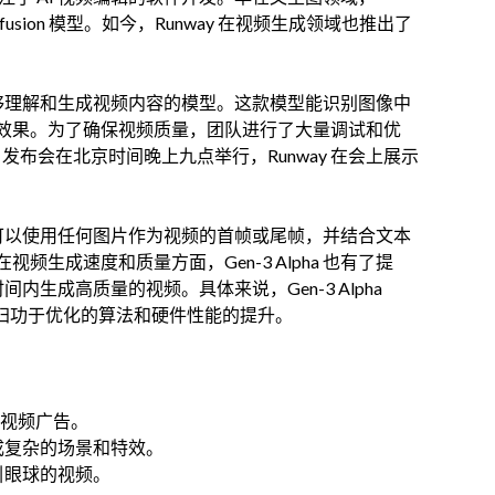
ble Diffusion 模型。如今，Runway 在视频生成领域也推出了
个能够理解和生成视频内容的模型。这款模型能识别图像中
效果。为了确保视频质量，团队进行了大量调试和优
 正式发布。发布会在北京时间晚上九点举行，Runway 在会上展示
。用户可以使用任何图片作为视频的首帧或尾帧，并结合文本
生成速度和质量方面，Gen-3 Alpha 也有了提
时间内生成高质量的视频。具体来说，Gen-3 Alpha
视频，这归功于优化的算法和硬件性能的提升。
生成视频广告。
成复杂的场景和特效。
引眼球的视频。