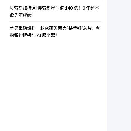
贝索斯加持 AI 搜索新星估值 140 亿！3 年超谷
歌 7 年成绩
苹果重磅爆料：秘密研发两大“杀手锏”芯片，剑
指智能眼镜与 AI 服务器！