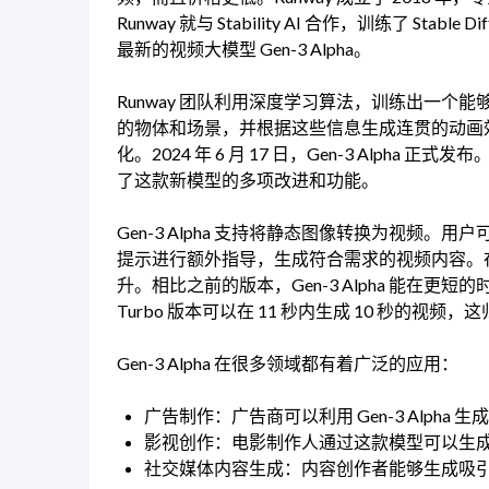
Runway 就与 Stability AI 合作，训练了 Sta
最新的视频大模型 Gen-3 Alpha。
Runway 团队利用深度学习算法，训练出一
的物体和场景，并根据这些信息生成连贯的动画
化。2024 年 6 月 17 日，Gen-3 Alpha
了这款新模型的多项改进和功能。
Gen-3 Alpha 支持将静态图像转换为视频
提示进行额外指导，生成符合需求的视频内容。在视频
升。相比之前的版本，Gen-3 Alpha 能在更短的
Turbo 版本可以在 11 秒内生成 10 秒的
Gen-3 Alpha 在很多领域都有着广泛的应用：
广告制作：广告商可以利用 Gen-3 Alpha 
影视创作：电影制作人通过这款模型可以生
社交媒体内容生成：内容创作者能够生成吸