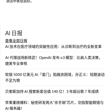
测试中表现良好。
AI 日报
查看全部日报
AI 技术在医疗领域的突破性应用：从诊断到治疗的全新变革
AI 代理战场新核武！OpenAI 发布 o3 模型：比肩人类决策，
媲美专业审核
软银 5000 亿美元 AI「星门」陷融资困境，孙正义：短期波动
不足为惧
贝索斯加持 AI 搜索新星估值 140 亿！3 年超谷歌 7 年成绩
苹果重磅爆料：秘密研发两大“杀手锏”芯片，剑指智能眼镜与
AI 服务器！