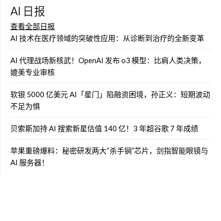
AI 日报
查看全部日报
AI 技术在医疗领域的突破性应用：从诊断到治疗的全新变革
AI 代理战场新核武！OpenAI 发布 o3 模型：比肩人类决策，
媲美专业审核
软银 5000 亿美元 AI「星门」陷融资困境，孙正义：短期波动
不足为惧
贝索斯加持 AI 搜索新星估值 140 亿！3 年超谷歌 7 年成绩
苹果重磅爆料：秘密研发两大“杀手锏”芯片，剑指智能眼镜与
AI 服务器！