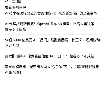
AI 日报
查看全部日报
AI 技术在医疗领域的突破性应用：从诊断到治疗的全新变革
AI 代理战场新核武！OpenAI 发布 o3 模型：比肩人类决策，
媲美专业审核
软银 5000 亿美元 AI「星门」陷融资困境，孙正义：短期波动
不足为惧
贝索斯加持 AI 搜索新星估值 140 亿！3 年超谷歌 7 年成绩
苹果重磅爆料：秘密研发两大“杀手锏”芯片，剑指智能眼镜与
AI 服务器！