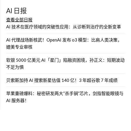
AI 日报
查看全部日报
AI 技术在医疗领域的突破性应用：从诊断到治疗的全新变革
AI 代理战场新核武！OpenAI 发布 o3 模型：比肩人类决策，
媲美专业审核
软银 5000 亿美元 AI「星门」陷融资困境，孙正义：短期波动
不足为惧
贝索斯加持 AI 搜索新星估值 140 亿！3 年超谷歌 7 年成绩
苹果重磅爆料：秘密研发两大“杀手锏”芯片，剑指智能眼镜与
AI 服务器！