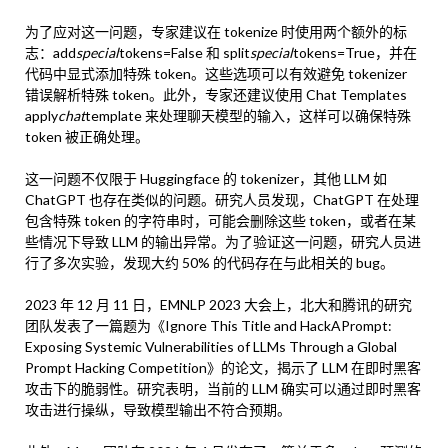
为了应对这一问题，专家建议在 tokenize 时使用两个额外的标
志：add
special
tokens=False 和 split
special
tokens=True，并在
代码中显式添加特殊 token。这些选项可以有效避免 tokenizer
错误解析特殊 token。此外，专家还建议使用 Chat Templates
apply
chat
template 来处理聊天模型的输入，这样可以确保特殊
token 被正确处理。
这一问题不仅限于 Huggingface 的 tokenizer，其他 LLM 如
ChatGPT 也存在类似的问题。研究人员发现，ChatGPT 在处理
包含特殊 token 的字符串时，可能会删除这些 token，或者在某
些情况下导致 LLM 的输出异常。为了验证这一问题，研究人员进
行了多次实验，发现大约 50% 的代码存在与此相关的 bug。
2023 年 12 月 11 日，EMNLP 2023 大会上，北大和腾讯的研究
团队发表了一篇题为《Ignore This Title and HackAPrompt:
Exposing Systemic Vulnerabilities of LLMs Through a Global
Prompt Hacking Competition》的论文，揭示了 LLM 在即时黑客
攻击下的脆弱性。研究表明，当前的 LLM 确实可以通过即时黑客
攻击进行操纵，导致模型输出不符合预期。