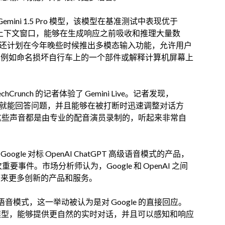
的 Gemini 1.5 Pro 模型，该模型在基准测试中表现优于
ro 具有更长的上下文窗口，能够在生成响应之前吸收和推理大量数
ive 还计划在今年晚些时候推出多模态输入功能，允许用户
动，例如命名损坏自行车上的一个部件或解释计算机屏幕上
中，TechCrunch 的记者体验了 Gemini Live。记者发现，
两秒钟内就能回答问题，并且能够在被打断时迅速调整对话方
，这些声音都是由专业的配音演员录制的，听起来非常自
oogle 对标 OpenAI ChatGPT 高级语音模式的产品，
一次重要事件。市场分析师认为，Google 和 OpenAI 之间
户带来更多创新的产品和服务。
了其高级语音模式，这一举动被认为是对 Google 的直接回应。
-4o 模型，能够提供更自然的实时对话，并且可以感知和响应