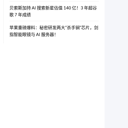
贝索斯加持 AI 搜索新星估值 140 亿！3 年超谷
歌 7 年成绩
苹果重磅爆料：秘密研发两大“杀手锏”芯片，剑
指智能眼镜与 AI 服务器！