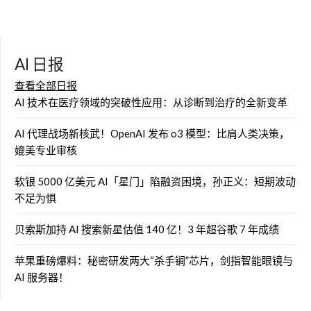
AI 日报
查看全部日报
AI 技术在医疗领域的突破性应用：从诊断到治疗的全新变革
AI 代理战场新核武！OpenAI 发布 o3 模型：比肩人类决策，
媲美专业审核
软银 5000 亿美元 AI「星门」陷融资困境，孙正义：短期波动
不足为惧
贝索斯加持 AI 搜索新星估值 140 亿！3 年超谷歌 7 年成绩
苹果重磅爆料：秘密研发两大“杀手锏”芯片，剑指智能眼镜与
AI 服务器！