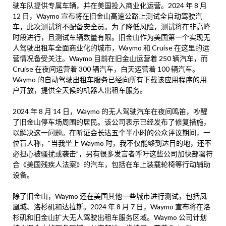
驶车队提供专属车辆，并在美国投入商业化运营。2024 年 8 月
12 日，Waymo 宣布将在旧金山高速公路上测试全自动驾驶汽
车，此次测试将不配备安全员。为了降低风险，测试将在非高峰
时段进行，且测试车辆数量有限。旧金山作为美国第一个实现无
人驾驶出租车全面商业化的城市，Waymo 和 Cruise 在这里的运
营情况备受关注。Waymo 目前在旧金山运营着 250 辆汽车，而
Cruise 在夜间运营着 300 辆汽车，白天运营着 100 辆汽车。
Waymo 的自动驾驶出租车服务已经向所有下载该应用程序的用
户开放，提供全天候的机器人出租车服务。
2024 年 8 月 14 日，Waymo 的无人驾驶汽车在夜间鸣笛，吵醒
了旧金山停车场周围的居民。该公司表示已经发布了修复措施，
以解决这一问题。在听证会长达五个半小时的公众评议期间，一
位盲人称，“当我坐上 Waymo 时，我不仅能够到达目的地，还不
必担心被骚扰或袭击”，另有很多发言者呼吁这些公司加快部署符
合《美国残疾人法案》的汽车，包括在车上装载轮椅等行动辅助
设备。
除了旧金山，Waymo 还在美国其他一些城市进行测试，包括凤
凰城、洛杉矶和达拉斯。2024 年 8 月 7 日，Waymo 宣布将在洛
杉矶和旧金山扩大无人驾驶出租车服务区域。Waymo 公司计划