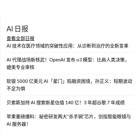
AI 日报
查看全部日报
AI 技术在医疗领域的突破性应用：从诊断到治疗的全新变革
AI 代理战场新核武！OpenAI 发布 o3 模型：比肩人类决策，
媲美专业审核
软银 5000 亿美元 AI「星门」陷融资困境，孙正义：短期波动
不足为惧
贝索斯加持 AI 搜索新星估值 140 亿！3 年超谷歌 7 年成绩
苹果重磅爆料：秘密研发两大“杀手锏”芯片，剑指智能眼镜与
AI 服务器！