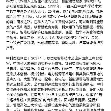
科大讯飞作为人工智能产业的企业，智能语音起家的科大讯飞，
是从合肥生长起来的企业。1999 年，一群来自中国科学技术大
学的学生创办了科大讯飞，25 年来，以 “让机器能听会说、能理
解会思考” 为目标，科大讯飞走过了一条从智能语音到认知智能
的自主研发之路。在科大讯飞人工智能体验馆，可以看到智能研
发的产品和场景。以智慧教育为例，科大讯飞的智慧黑板、智能
学习机、智能扫描笔等已经覆盖家庭、课堂、教学考评管等教育
全场景。除此之外，科大讯飞 AI 技术也延伸到了医疗、金融、
工业等更广泛领域，形成城市超脑、智医助理、汽车智能系统等
产品。
中科类脑创立于 2017 年，以类脑智能技术及应用国家工程实验
室、中国科大未来网络实验室为依托，针对类脑智能前沿技术，
从机理、模型算法、计算平台角度进行研究，实现类脑智能的全
链条技术创新、模式创新。电力能源领域是中科类脑应用落地的
重点方向。大型的输电、配电、变电站、新能源场站等通常地处
偏远且数量庞大，全方位的运维检修成为行业的普遍痛点。中科
类脑基于感知及其他数据的多融合分析后的智能诊断，叠加人机
协同诊断服务，打造电力行业自主运检系统产品线，构建了 “自
主运检系统 + 数据服务” 的商业模式，面向设备健康、运行安
全、管理高效三大领域，提供设备为中心的运检系统及诊断服
务。目前，相关技术服务已在 120 + 变电站、10 + 新能源场站中