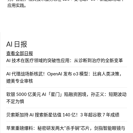
应用实践。
AI 日报
查看全部日报
AI 技术在医疗领域的突破性应用：从诊断到治疗的全新变革
AI 代理战场新核武！OpenAI 发布 o3 模型：比肩人类决策，
媲美专业审核
软银 5000 亿美元 AI「星门」陷融资困境，孙正义：短期波动
不足为惧
贝索斯加持 AI 搜索新星估值 140 亿！3 年超谷歌 7 年成绩
苹果重磅爆料：秘密研发两大“杀手锏”芯片，剑指智能眼镜与