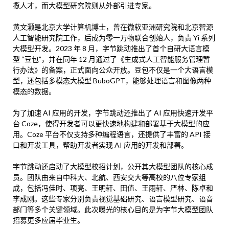
揽人才，而大模型研究院则从外部引进专家。
黄文灏是北京大学计算机博士，曾在微软亚洲研究院和北京智源
人工智能研究院工作，后成为零一万物联合创始人，负责 Yi 系列
大模型开发。2023 年 8 月，字节跳动推出了首个自研大语言模
型 “豆包”，并在同年 12 月通过了《生成式人工智能服务管理暂
行办法》的备案，正式面向公众开放。豆包不仅是一个大语言模
型，还包括多模态大模型 BuboGPT，能够处理语言和图像两种
模态的数据。
为了加速 AI 应用的开发，字节跳动还推出了 AI 应用快速开发平
台 Coze，使得开发者可以更快速地构建和部署基于大模型的应
用。Coze 平台不仅支持多种编程语言，还提供了丰富的 API 接
口和开发工具，帮助开发者实现 AI 应用的开发和部署。
字节跳动还启动了大模型校招计划，公开其大模型团队的核心成
员。团队由来自中科大、北航、西安交大等高校的八位专家组
成，包括冯佳时、项亮、王明轩、田值、王雨轩、严林、陈卓和
李成刚。这些专家分别负责视觉基础研究、语言模型研究、语音
部门等多个关键领域。此次曝光的核心目的是为字节大模型团队
招募更多应届毕业生。