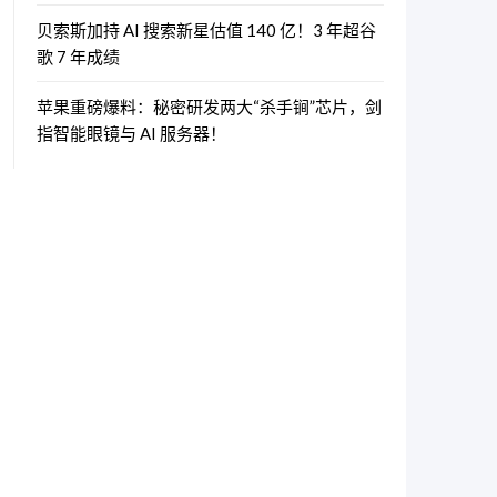
贝索斯加持 AI 搜索新星估值 140 亿！3 年超谷
歌 7 年成绩
苹果重磅爆料：秘密研发两大“杀手锏”芯片，剑
指智能眼镜与 AI 服务器！