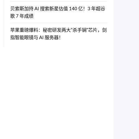
贝索斯加持 AI 搜索新星估值 140 亿！3 年超谷
歌 7 年成绩
苹果重磅爆料：秘密研发两大“杀手锏”芯片，剑
指智能眼镜与 AI 服务器！