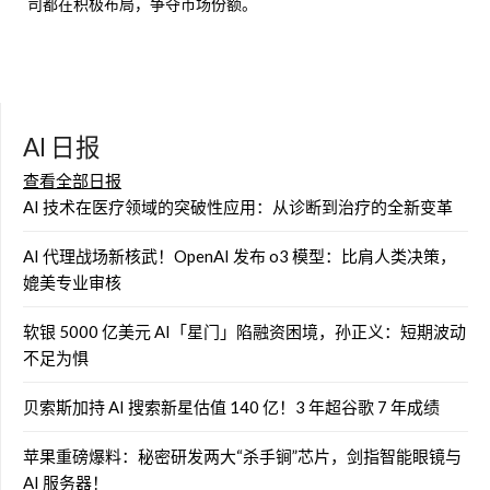
司都在积极布局，争夺市场份额。
AI 日报
查看全部日报
AI 技术在医疗领域的突破性应用：从诊断到治疗的全新变革
AI 代理战场新核武！OpenAI 发布 o3 模型：比肩人类决策，
媲美专业审核
软银 5000 亿美元 AI「星门」陷融资困境，孙正义：短期波动
不足为惧
贝索斯加持 AI 搜索新星估值 140 亿！3 年超谷歌 7 年成绩
苹果重磅爆料：秘密研发两大“杀手锏”芯片，剑指智能眼镜与
AI 服务器！