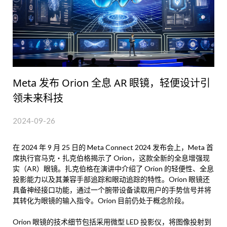
Meta 发布 Orion 全息 AR 眼镜，轻便设计引
领未来科技
2024-09-26
在 2024 年 9 月 25 日的 Meta Connect 2024 发布会上，Meta 首
席执行官马克・扎克伯格揭示了 Orion，这款全新的全息增强现
实（AR）眼镜。扎克伯格在演讲中介绍了 Orion 的轻便性、全息
投影能力以及其兼容手部追踪和眼动追踪的特性。Orion 眼镜还
具备神经接口功能，通过一个腕带设备读取用户的手势信号并将
其转化为眼镜的输入指令。Orion 目前仍处于概念阶段。
Orion 眼镜的技术细节包括采用微型 LED 投影仪，将图像投射到