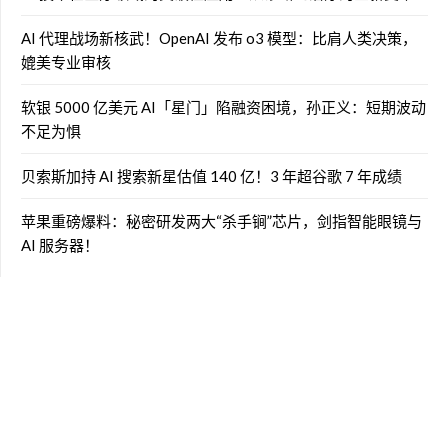
AI 代理战场新核武！OpenAI 发布 o3 模型：比肩人类决策，
媲美专业审核
软银 5000 亿美元 AI「星门」陷融资困境，孙正义：短期波动
不足为惧
贝索斯加持 AI 搜索新星估值 140 亿！3 年超谷歌 7 年成绩
苹果重磅爆料：秘密研发两大“杀手锏”芯片，剑指智能眼镜与
AI 服务器！