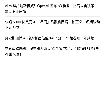
AI 代理战场新核武！OpenAI 发布 o3 模型：比肩人类决策，
媲美专业审核
软银 5000 亿美元 AI「星门」陷融资困境，孙正义：短期波动
不足为惧
贝索斯加持 AI 搜索新星估值 140 亿！3 年超谷歌 7 年成绩
苹果重磅爆料：秘密研发两大“杀手锏”芯片，剑指智能眼镜与
AI 服务器！