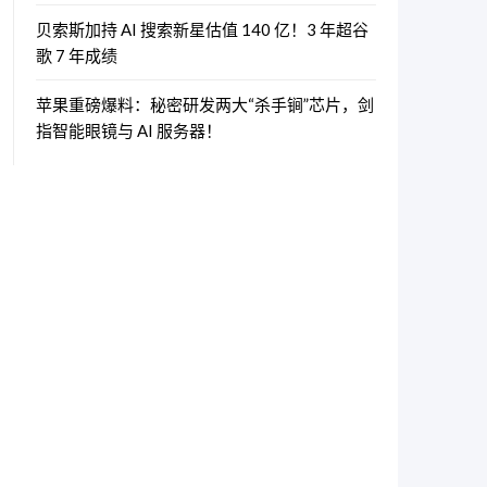
贝索斯加持 AI 搜索新星估值 140 亿！3 年超谷
歌 7 年成绩
苹果重磅爆料：秘密研发两大“杀手锏”芯片，剑
指智能眼镜与 AI 服务器！