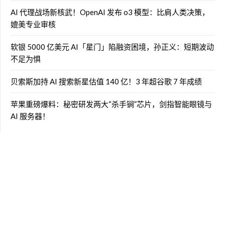
AI 代理战场新核武！OpenAI 发布 o3 模型：比肩人类决策，
媲美专业审核
软银 5000 亿美元 AI「星门」陷融资困境，孙正义：短期波动
不足为惧
贝索斯加持 AI 搜索新星估值 140 亿！3 年超谷歌 7 年成绩
苹果重磅爆料：秘密研发两大“杀手锏”芯片，剑指智能眼镜与
AI 服务器！