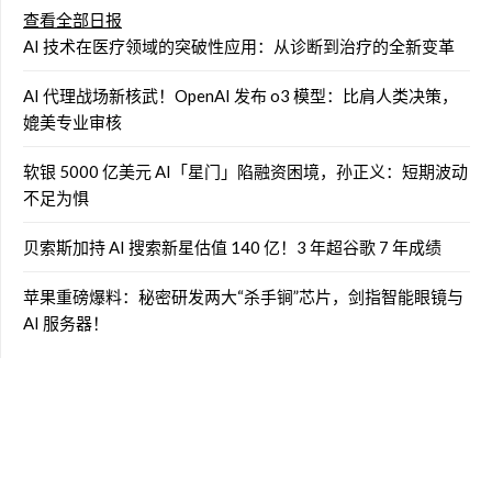
查看全部日报
AI 技术在医疗领域的突破性应用：从诊断到治疗的全新变革
AI 代理战场新核武！OpenAI 发布 o3 模型：比肩人类决策，
媲美专业审核
软银 5000 亿美元 AI「星门」陷融资困境，孙正义：短期波动
不足为惧
贝索斯加持 AI 搜索新星估值 140 亿！3 年超谷歌 7 年成绩
苹果重磅爆料：秘密研发两大“杀手锏”芯片，剑指智能眼镜与
AI 服务器！