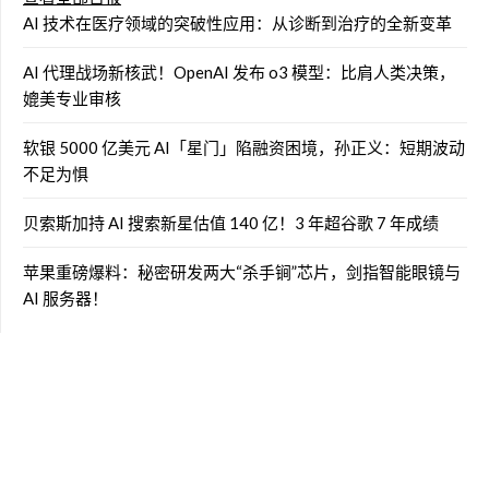
AI 技术在医疗领域的突破性应用：从诊断到治疗的全新变革
AI 代理战场新核武！OpenAI 发布 o3 模型：比肩人类决策，
媲美专业审核
软银 5000 亿美元 AI「星门」陷融资困境，孙正义：短期波动
不足为惧
贝索斯加持 AI 搜索新星估值 140 亿！3 年超谷歌 7 年成绩
苹果重磅爆料：秘密研发两大“杀手锏”芯片，剑指智能眼镜与
AI 服务器！