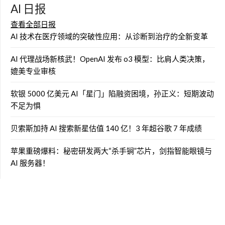
AI 日报
查看全部日报
AI 技术在医疗领域的突破性应用：从诊断到治疗的全新变革
AI 代理战场新核武！OpenAI 发布 o3 模型：比肩人类决策，
媲美专业审核
软银 5000 亿美元 AI「星门」陷融资困境，孙正义：短期波动
不足为惧
贝索斯加持 AI 搜索新星估值 140 亿！3 年超谷歌 7 年成绩
苹果重磅爆料：秘密研发两大“杀手锏”芯片，剑指智能眼镜与
AI 服务器！