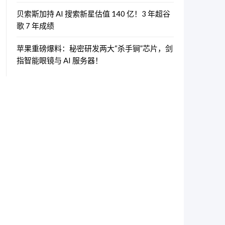
贝索斯加持 AI 搜索新星估值 140 亿！3 年超谷
歌 7 年成绩
苹果重磅爆料：秘密研发两大“杀手锏”芯片，剑
指智能眼镜与 AI 服务器！