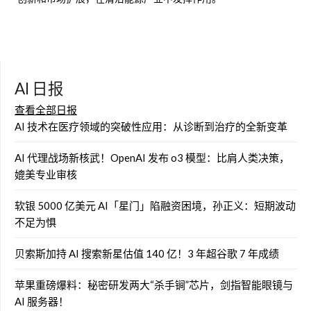
AI 日报
查看全部日报
AI 技术在医疗领域的突破性应用：从诊断到治疗的全新变革
AI 代理战场新核武！OpenAI 发布 o3 模型：比肩人类决策，
媲美专业审核
软银 5000 亿美元 AI「星门」陷融资困境，孙正义：短期波动
不足为惧
贝索斯加持 AI 搜索新星估值 140 亿！3 年超谷歌 7 年成绩
苹果重磅爆料：秘密研发两大“杀手锏”芯片，剑指智能眼镜与
AI 服务器！