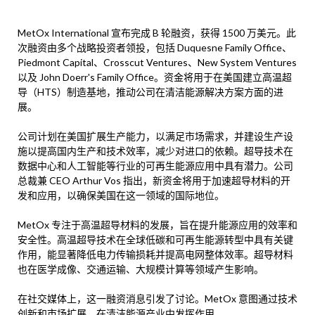
MetOx International 宣布完成 B 轮融资，获得 1500 万美元。此
次融资由多个战略投资者领投，包括 Duquesne Family Office、
Piedmont Capital、Crosscut Ventures、New System Ventures
以及 John Doerr's Family Office。资金将用于在美国建立高温超
导（HTS）制造基地，推动公司在清洁能源解决方案方面的进
展。
公司计划在美国扩展生产能力，以满足市场需求，并建设生产设
施以提高国内生产和技术效率，减少对进口的依赖。超导技术在
数据中心和人工智能等行业的可再生能源应用中具有潜力。公司
总裁兼 CEO Arthur Vos 指出，新资金将用于加速超导材料的开
发和应用，以确保美国在这一领域的国际地位。
MetOx 专注于高温超导材料的发展，旨在提升能源应用的效率和
安全性。高温超导技术在全球低碳和可再生能源转型中具有关键
作用，能显著降低电力传输损耗并提高电网整体效率。超导材料
也在医学成像、交通运输、大规模计算等领域产生影响。
在社交媒体上，这一融资消息引发了讨论。MetOx 意图通过技术
创新和市场扩展，在清洁能源产业中发挥作用。