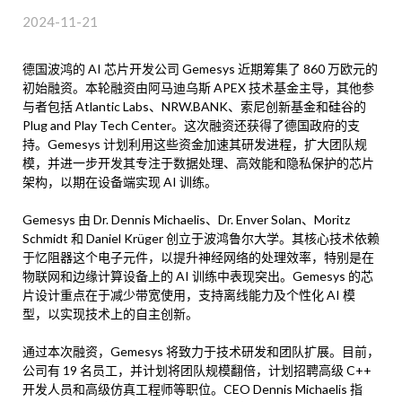
2024-11-21
德国波鸿的 AI 芯片开发公司 Gemesys 近期筹集了 860 万欧元的
初始融资。本轮融资由阿马迪乌斯 APEX 技术基金主导，其他参
与者包括 Atlantic Labs、NRW.BANK、索尼创新基金和硅谷的
Plug and Play Tech Center。这次融资还获得了德国政府的支
持。Gemesys 计划利用这些资金加速其研发进程，扩大团队规
模，并进一步开发其专注于数据处理、高效能和隐私保护的芯片
架构，以期在设备端实现 AI 训练。
Gemesys 由 Dr. Dennis Michaelis、Dr. Enver Solan、Moritz
Schmidt 和 Daniel Krüger 创立于波鸿鲁尔大学。其核心技术依赖
于忆阻器这个电子元件，以提升神经网络的处理效率，特别是在
物联网和边缘计算设备上的 AI 训练中表现突出。Gemesys 的芯
片设计重点在于减少带宽使用，支持离线能力及个性化 AI 模
型，以实现技术上的自主创新。
通过本次融资，Gemesys 将致力于技术研发和团队扩展。目前，
公司有 19 名员工，并计划将团队规模翻倍，计划招聘高级 C++
开发人员和高级仿真工程师等职位。CEO Dennis Michaelis 指