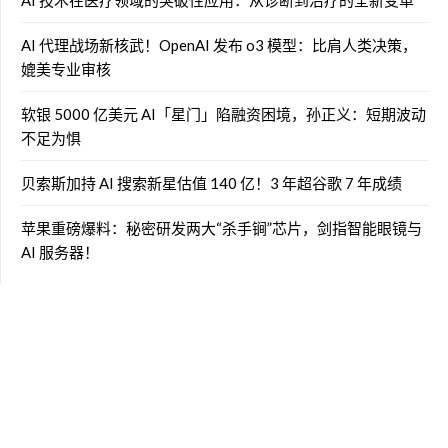
AI 代理战场新核武！OpenAI 发布 o3 模型：比肩人类决策，
媲美专业审核
软银 5000 亿美元 AI「星门」陷融资困境，孙正义：短期波动
不足为惧
贝索斯加持 AI 搜索新星估值 140 亿！3 年超谷歌 7 年成绩
苹果重磅爆料：秘密研发两大“杀手锏”芯片，剑指智能眼镜与
AI 服务器！