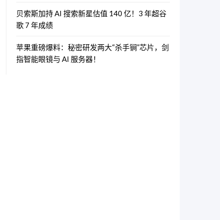
贝索斯加持 AI 搜索新星估值 140 亿！3 年超谷
歌 7 年成绩
苹果重磅爆料：秘密研发两大“杀手锏”芯片，剑
指智能眼镜与 AI 服务器！